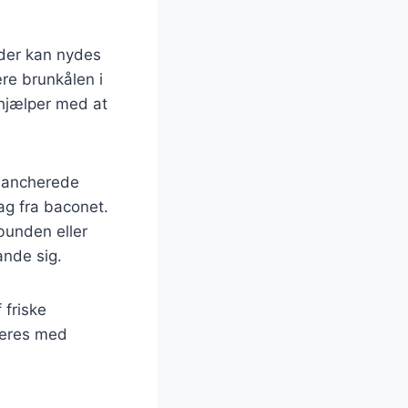
 der kan nydes
ære brunkålen i
 hjælper med at
blancherede
ag fra baconet.
bunden eller
ande sig.
 friske
rveres med