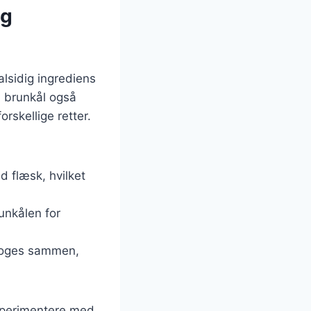
og
alsidig ingrediens
n brunkål også
rskellige retter.
d flæsk, hvilket
runkålen for
 koges sammen,
ksperimentere med