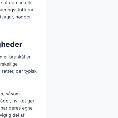
e at dampe eller
næringsstofferne.
tsager, nødder
igheder
en er brunkål en
rskellige
retter, der typisk
der, såsom
åder, hvilket gør
er har deres egne
vigtig del af