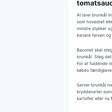
tomatsau
At lave brunkål 
som hovedret elle
mindre stykker og
bevare farven og 
Baconet skal ste
brunkål. Steg det
For at fuldende r
købes færdiglavet
Server brunkål m
krydderurter som 
kartofler eller ris