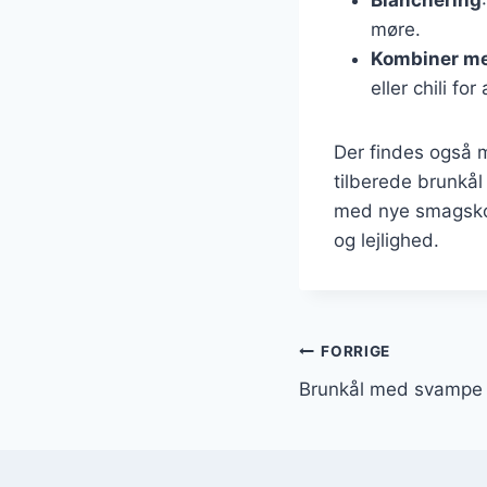
møre.
Kombiner me
eller chili for
Der findes også m
tilberede brunkål
med nye smagskom
og lejlighed.
Indlægsnavi
FORRIGE
Brunkål med svampe 