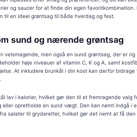
erier og saucer for at finde din egen favoritkombination.
 til en ideel grøntsag til både hverdag og fest.
om sund og nærende grøntsag
un velsmagende, men også en sund grøntsag, der er rig 
deholder høje niveauer af vitamin C, K og A, samt kostfib
else. At inkludere brunkål i din kost kan derfor bidrage t
.
 lav i kalorier, hvilket gør den til et fremragende valg 
g eller opretholde en sund vægt. Den kan nemt indgå i 
 fra salater til gryderetter, hvilket gør det nemt at få den