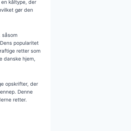
 en kåltype, der
hvilket gør den
r, såsom
. Dens popularitet
aftige retter som
ge danske hjem,
e opskrifter, der
 sennep. Denne
erne retter.