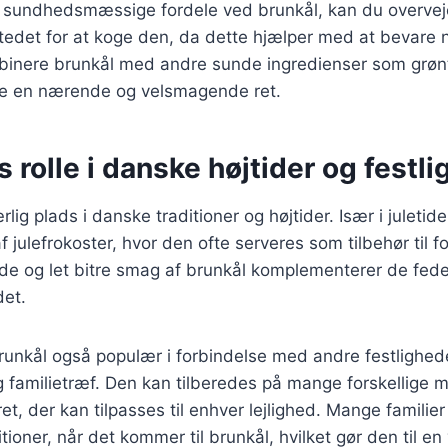
 sundhedsmæssige fordele ved brunkål, kan du overvej
tedet for at koge den, da dette hjælper med at bevare 
inere brunkål med andre sunde ingredienser som grøn
abe en nærende og velsmagende ret.
 rolle i danske højtider og festl
lig plads i danske traditioner og højtider. Især i juletid
 julefrokoster, hvor den ofte serveres som tilbehør til fo
de og let bitre smag af brunkål komplementerer de fede 
det.
brunkål også populær i forbindelse med andre festlighe
 familietræf. Den kan tilberedes på mange forskellige m
 ret, der kan tilpasses til enhver lejlighed. Mange famili
itioner, når det kommer til brunkål, hvilket gør den til en 