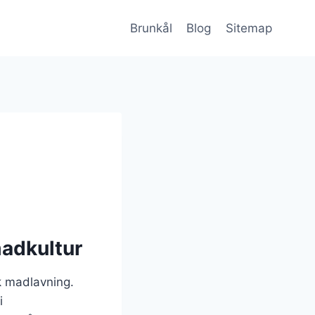
Brunkål
Blog
Sitemap
madkultur
k madlavning.
i