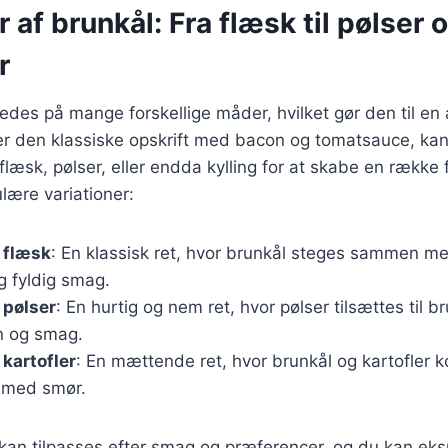
r af brunkål: Fra flæsk til pølser 
r
redes på mange forskellige måder, hvilket gør den til en 
er den klassiske opskrift med bacon og tomatsauce, ka
æsk, pølser, eller endda kylling for at skabe en række fo
lære variationer:
 flæsk
: En klassisk ret, hvor brunkål steges sammen me
og fyldig smag.
 pølser
: En hurtig og nem ret, hvor pølser tilsættes til b
in og smag.
kartofler
: En mættende ret, hvor brunkål og kartofler
t med smør.
r kan tilpasses efter smag og præferencer, og du kan e