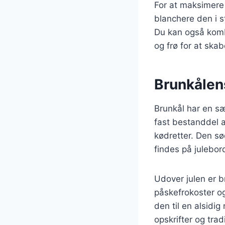
For at maksimere
blanchere den i s
Du kan også komb
og frø for at sk
Brunkålens
Brunkål har en sær
fast bestanddel af
kødretter. Den sø
findes på julebor
Udover julen er 
påskefrokoster og
den til en alsidig
opskrifter og trad