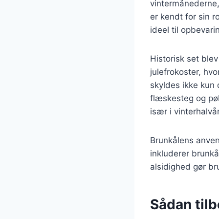
vintermånederne, 
er kendt for sin r
ideel til opbevar
Historisk set blev
julefrokoster, hvo
skyldes ikke kun
flæskesteg og pøl
især i vinterhalvå
Brunkålens anvend
inkluderer brunkå
alsidighed gør br
Sådan til