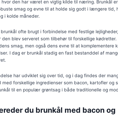
hvor den har været en vigtig kilde til næring. Brunkål er
obuste smag og evne til at holde sig godt i længere tid, 
ing i kolde måneder.
 brunkål ofte brugt i forbindelse med festlige lejlighede
r den blev serveret som tilbehør til forskellige kødretter
 dens smag, men også dens evne til at komplementere kr
ser. I dag er brunkål stadig en fast bestanddel af man
ret.
else har udviklet sig over tid, og i dag findes der mang
l med forskellige ingredienser som bacon, kartofler og
unkål til en populær grøntsag i både traditionelle og mod
bereder du brunkål med bacon og