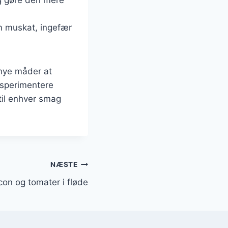
om muskat, ingefær
 nye måder at
eksperimentere
til enhver smag
NÆSTE
on og tomater i fløde