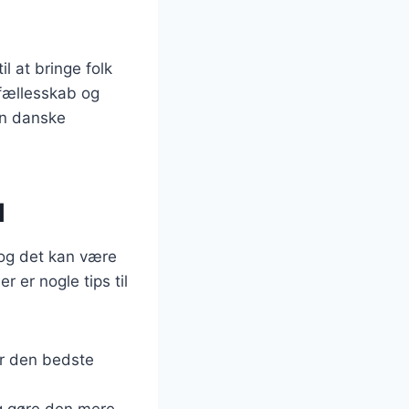
l at bringe folk
fællesskab og
en danske
l
 og det kan være
 er nogle tips til
ar den bedste
og gøre den mere