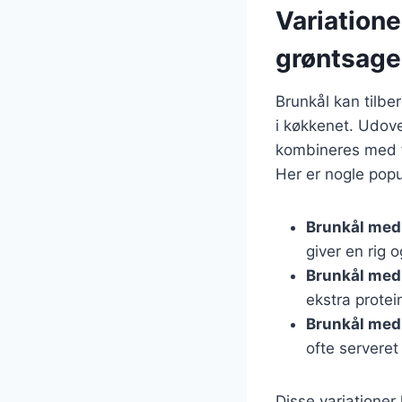
Variatione
grøntsage
Brunkål kan tilbe
i køkkenet. Udov
kombineres med fl
Her er nogle popu
Brunkål med
giver en rig 
Brunkål med
ekstra prote
Brunkål med 
ofte servere
Disse variatione