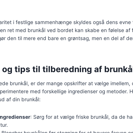
ritet i festlige sammenhænge skyldes også dens evne ti
en ret med brunkål ved bordet kan skabe en følelse af 
t gør den til mere end bare en grøntsag, men en del af d
 og tips til tilberedning af brunkå
rede brunkål, er der mange opskrifter at vælge imellem,
perimentere med forskellige ingredienser og metoder. Her
ud af din brunkål:
ingredienser
: Sørg for at vælge friske brunkål, da de h
tur.
: Blancher brunkålen før stegning for at bevare farven 