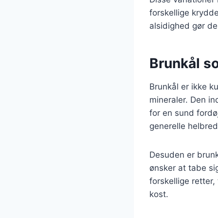
forskellige krydd
alsidighed gør den
Brunkål s
Brunkål er ikke k
mineraler. Den in
for en sund fordøj
generelle helbred
Desuden er brunkål
ønsker at tabe si
forskellige retter,
kost.