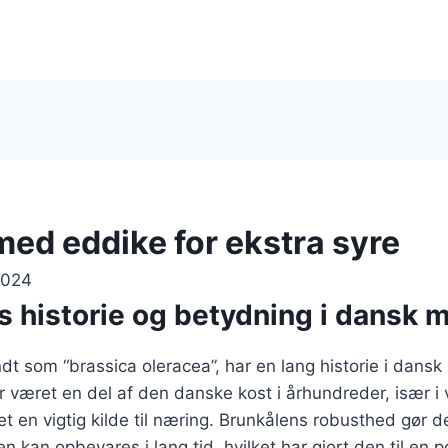
med eddike for ekstra syre
2024
s historie og betydning i dansk 
dt som “brassica oleracea”, har en lang historie i dans
 været en del af den danske kost i århundreder, især i
t en vigtig kilde til næring. Brunkålens robusthed gør de
n kan opbevares i lang tid, hvilket har gjort den til en 