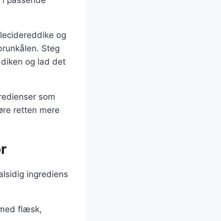
n i passende
blecidereddike og
brunkålen. Steg
ddiken og lad det
gredienser som
gøre retten mere
r
alsidig ingrediens
 med flæsk,