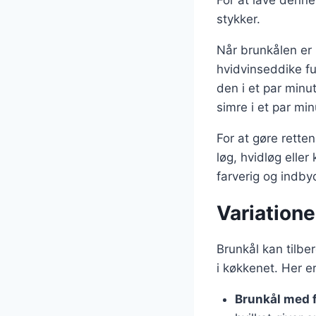
For at lave denne
stykker.
Når brunkålen er
hvidvinseddike fu
den i et par minu
simre i et par mi
For at gøre rette
løg, hvidløg eller
farverig og indb
Variatione
Brunkål kan tilbe
i køkkenet. Her e
Brunkål med 