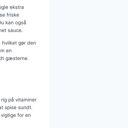
nogle ekstra
se friske
. Du kan også
met sauce.
 hvilket gør den
om en
andt gæsterne.
rig på vitaminer
at spise sundt.
vigtige for en