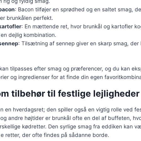
n rig og fyldig smag.
bacon
: Bacon tilføjer en sprødhed og en saltet smag, de
r brunkålen perfekt.
artofler
: En mættende ret, hvor brunkål og kartofler 
 en dejlig kombination.
sennep
: Tilsætning af sennep giver en skarp smag, der ka
r kan tilpasses efter smag og præferencer, og du kan e
erier og ingredienser for at finde din egen favoritkombina
m tilbehør til festlige lejligheder
n en hverdagsret; den spiller også en vigtig rolle ved fest
 og andre højtider er brunkål ofte en del af buffeten, hv
forskellige kødretter. Den syrlige smag fra eddiken kan v
ede retter, der ofte findes på sådanne borde.