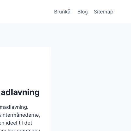
Brunkål
Blog
Sitemap
madlavning
k madlavning.
 vintermånederne,
n ideel til det
populær grøntsag i