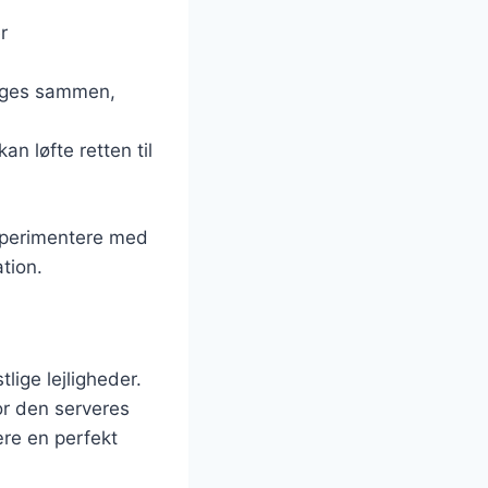
r
koges sammen,
n løfte retten til
ksperimentere med
tion.
lige lejligheder.
or den serveres
ære en perfekt