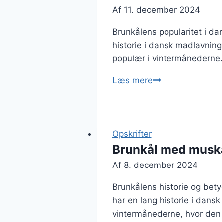
Af
11. december 2024
Brunkålens popularitet i d
historie i dansk madlavnin
populær i vintermånederne. B
Brunkål
Læs mere
med
bacon
og
kartofler
Opskrifter
til
Brunkål med musk
hygge
Af
8. december 2024
Brunkålens historie og bet
har en lang historie i dans
vintermånederne, hvor den h