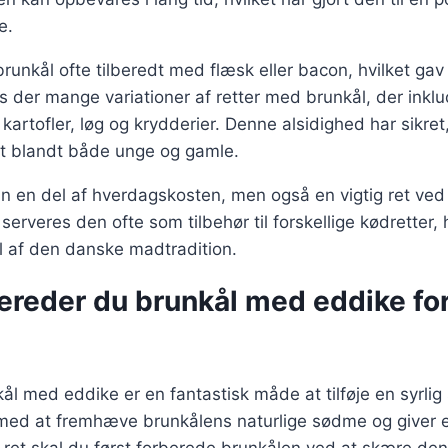
e.
brunkål ofte tilberedt med flæsk eller bacon, hvilket gav 
s der mange variationer af retter med brunkål, der inklud
kartofler, løg og krydderier. Denne alsidighed har sikret
rit blandt både unge og gamle.
un en del af hverdagskosten, men også en vigtig ret ved
 serveres den ofte som tilbehør til forskellige kødretter, h
l af den danske madtradition.
ereder du brunkål med eddike for
ål med eddike er en fantastisk måde at tilføje en syrlig 
med at fremhæve brunkålens naturlige sødme og giver en