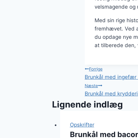
velsmagende og 
Med sin rige histo
fremhævet. Ved a
du opdage nye må
at tilberede den,
Indlægsnavi
Forrige
Brunkål med ingefær
Næste
Brunkål med krydderi
Lignende indlæg
Opskrifter
Brunkål med bacon 