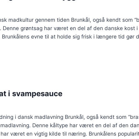
ansk madkultur gennem tiden Brunkål, også kendt som “br
g. Denne grøntsag har været en del af den danske kost i
runkålens evne til at holde sig frisk i længere tid gør d
at i svampesauce
ydning i dansk madlavning Brunkål, også kendt som “bras
k madlavning. Denne kåltype har været en del af den dan
ar været en vigtig kilde til næring. Brunkålens populari