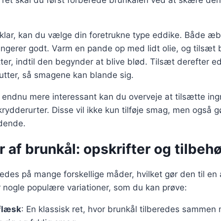
 ret skal du først forberede brunkålen ved at skære de
 klar, kan du vælge din foretrukne type eddike. Både æ
ngerer godt. Varm en pande op med lidt olie, og tilsæt 
tter, indtil den begynder at blive blød. Tilsæt derefter e
nutter, så smagene kan blande sig.
n endnu mere interessant kan du overveje at tilsætte in
 krydderurter. Disse vil ikke kun tilføje smag, men også 
ydende.
r af brunkål: opskrifter og tilbehø
redes på mange forskellige måder, hvilket gør den til en 
r nogle populære variationer, som du kan prøve:
flæsk
: En klassisk ret, hvor brunkål tilberedes sammen