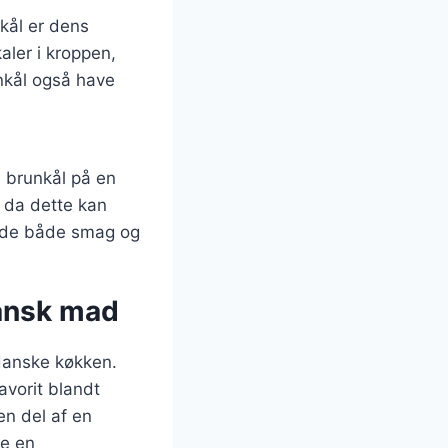
ål er dens
ler i kroppen,
nkål også have
 brunkål på en
 da dette kan
nyde både smag og
dansk mad
 danske køkken.
avorit blandt
n del af en
re en