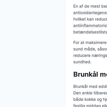
En af de mest b
antioxidantegensk
hvilket kan redu
antiinflammatori
betændelsestilst
For at maksimere
sund måde, såsom
reducere nærings
sundhed.
Brunkål me
Brunkål med eddik
Den enkle tilbere
både kokke og hj
festlig middag el