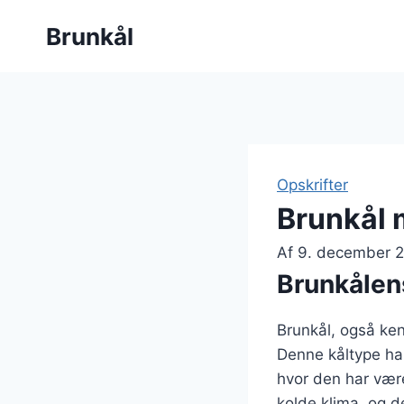
Fortsæt
Brunkål
til
indhold
Opskrifter
Brunkål 
Af
9. december 
Brunkålen
Brunkål, også ken
Denne kåltype har
hvor den har være
kolde klima, og de