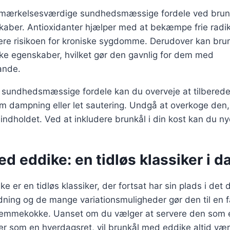
emærkelsesværdige sundhedsmæssige fordele ved brunk
aber. Antioxidanter hjælper med at bekæmpe frie radika
cere risikoen for kroniske sygdomme. Derudover kan bru
ske egenskaber, hvilket gør den gavnlig for dem med
ande.
 sundhedsmæssige fordele kan du overveje at tilberede
 dampning eller let sautering. Undgå at overkoge den,
indholdet. Ved at inkludere brunkål i din kost kan du 
d eddike: en tidløs klassiker i 
e er en tidløs klassiker, der fortsat har sin plads i det
dning og de mange variationsmuligheder gør den til en f
emmekokke. Uanset om du vælger at servere den som e
ler som en hverdagsret, vil brunkål med eddike altid væ