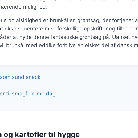
nærende mulighed.
rie og alsidighed er brunkål en grøntsag, der fortjener a
t eksperimentere med forskellige opskrifter og tilbere
der at nyde denne fantastiske grøntsag på. Uanset h
 vil brunkål med eddike forblive en elsket del af dansk m
gation
 som sund snack
er til smagfuld middag
og kartofler til hygge