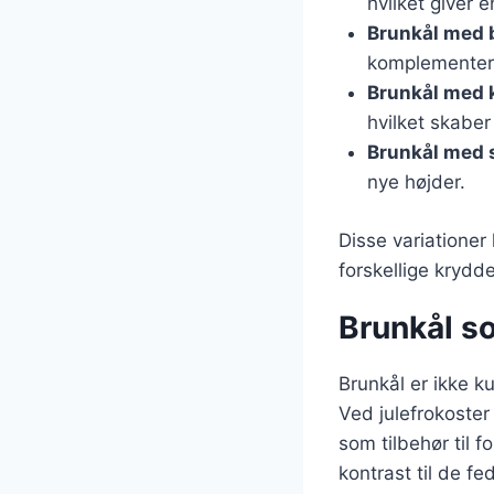
hvilket giver e
Brunkål med 
komplementere
Brunkål med k
hvilket skaber
Brunkål med 
nye højder.
Disse variatione
forskellige krydd
Brunkål so
Brunkål er ikke ku
Ved julefrokoster
som tilbehør til 
kontrast til de f