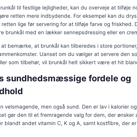
unkål til festlige lejligheder, kan du overveje at tilføje 
 gøre retten mere indbydende. For eksempel kan du drys
retten lige før servering for at tilføje farve og friskhed
ere brunkål med en lækker sennepsdressing eller en cre
at bemærke, at brunkål kan tilberedes i store portioner,
ge sammenkomster. Uanset om du vælger at servere den s
ler som tilbehør, vil brunkål helt sikkert være et hit bl
s sundhedsmæssige fordele og
dhold
un velsmagende, men også sund. Den er lav i kalorier og 
lket gør den til et fremragende valg for dem, der ønsker 
r blandt andet vitamin C, K og A, samt kostfibre, der er 