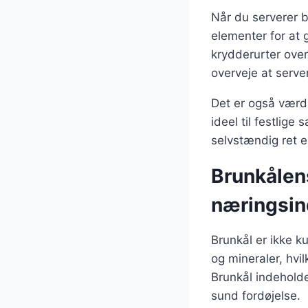
Når du serverer br
elementer for at
krydderurter over 
overveje at serv
Det er også værd 
ideel til festli
selvstændig ret el
Brunkålen
næringsin
Brunkål er ikke k
og mineraler, hvi
Brunkål indeholde
sund fordøjelse.