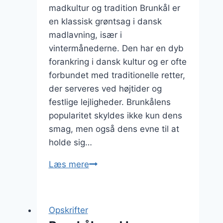
madkultur og tradition Brunkål er
en klassisk grøntsag i dansk
madlavning, især i
vintermånederne. Den har en dyb
forankring i dansk kultur og er ofte
forbundet med traditionelle retter,
der serveres ved højtider og
festlige lejligheder. Brunkålens
popularitet skyldes ikke kun dens
smag, men også dens evne til at
holde sig…
Brunkål
Læs mere
med
grønkål
og
Opskrifter
hvidløg