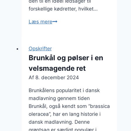
den til en ideel ledsager til
forskellige kødretter, hvilket…
Brunkål
Læs mere
opskrift
til
julefrokost
Opskrifter
Brunkål og pølser i en
velsmagende ret
Af
8. december 2024
Brunkålens popularitet i dansk
madlavning gennem tiden
Brunkål, også kendt som “brassica
oleracea”, har en lang historie i
dansk madlavning. Denne
grøntsag er særligt populær i