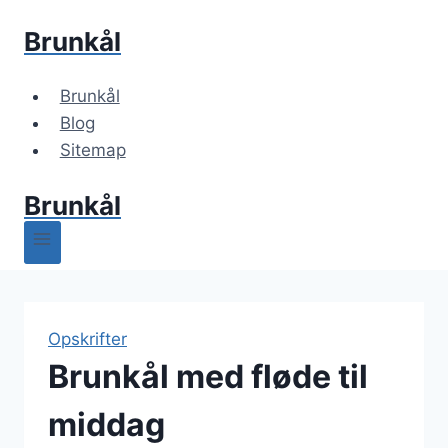
Fortsæt
Brunkål
til
indhold
Brunkål
Blog
Sitemap
Brunkål
Opskrifter
Brunkål med fløde til
middag