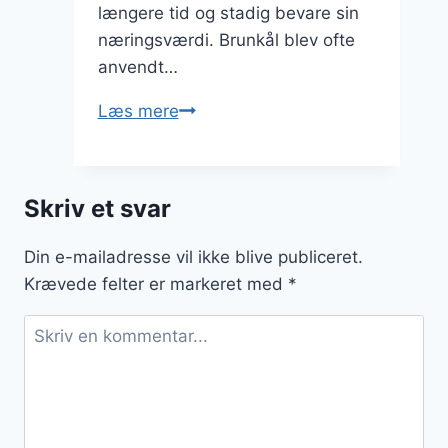
længere tid og stadig bevare sin
næringsværdi. Brunkål blev ofte
anvendt…
Brunkål
Læs mere
med
eddike
og
Skriv et svar
peber
Din e-mailadresse vil ikke blive publiceret.
Krævede felter er markeret med
*