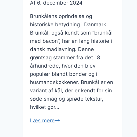
Af
6. december 2024
Brunkålens oprindelse og
historiske betydning i Danmark
Brunkål, også kendt som “brunkål
med bacon”, har en lang historie i
dansk madlavning. Denne
grøntsag stammer fra det 18.
århundrede, hvor den blev
populær blandt bønder og i
husmandskøkkener. Brunkål er en
variant af kål, der er kendt for sin
søde smag og sprøde tekstur,
hvilket gør…
Brunkål
Læs mere
med
bacon