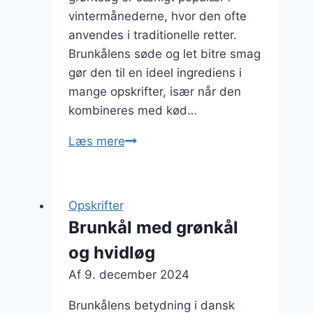
vintermånederne, hvor den ofte
anvendes i traditionelle retter.
Brunkålens søde og let bitre smag
gør den til en ideel ingrediens i
mange opskrifter, især når den
kombineres med kød…
Brunkål
Læs mere
og
pølser
i
Opskrifter
en
Brunkål med grønkål
velsmagende
og hvidløg
ret
Af
9. december 2024
Brunkålens betydning i dansk