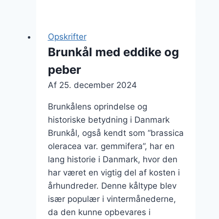
med
løg
og
Opskrifter
æblecider
Brunkål med eddike og
peber
Af
25. december 2024
Brunkålens oprindelse og
historiske betydning i Danmark
Brunkål, også kendt som “brassica
oleracea var. gemmifera”, har en
lang historie i Danmark, hvor den
har været en vigtig del af kosten i
århundreder. Denne kåltype blev
især populær i vintermånederne,
da den kunne opbevares i