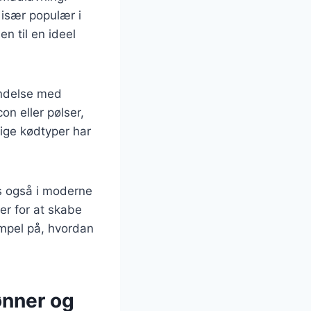
 især populær i
en til en ideel
bindelse med
on eller pølser,
lige kødtyper har
es også i moderne
er for at skabe
empel på, hvordan
ønner og