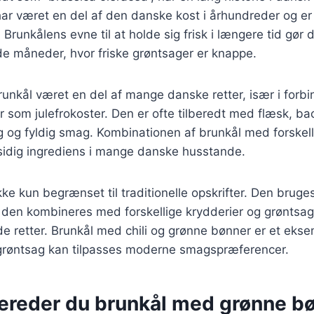
ar været en del af den danske kost i århundreder og er
runkålens evne til at holde sig frisk i længere tid gør d
de måneder, hvor friske grøntsager er knappe.
brunkål været en del af mange danske retter, især i for
er som julefrokoster. Den er ofte tilberedt med flæsk, bac
rig og fyldig smag. Kombinationen af brunkål med forskel
alsidig ingrediens i mange danske husstande.
ikke kun begrænset til traditionelle opskrifter. Den brug
 den kombineres med forskellige krydderier og grøntsag
 retter. Brunkål med chili og grønne bønner er et eks
grøntsag kan tilpasses moderne smagspræferencer.
bereder du brunkål med grønne b