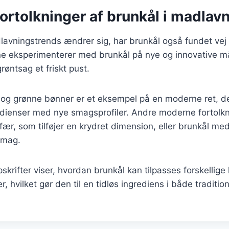
rtolkninger af brunkål i madlav
lavningstrends ændrer sig, har brunkål også fundet vej
ne eksperimenterer med brunkål på nye og innovative måd
røntsag et friskt pust.
i og grønne bønner er et eksempel på en moderne ret, d
redienser med nye smagsprofiler. Andre moderne fortolkn
ær, som tilføjer en krydret dimension, eller brunkål med
smag.
krifter viser, hvordan brunkål kan tilpasses forskellige
 hvilket gør den til en tidløs ingrediens i både traditi