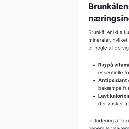
Brunkålen
næringsin
Brunkål er ikke 
mineraler, hvilke
er nogle af de v
Rig på vitam
essentielle f
Antioxidant
bekæmpe frie
Lavt kalorie
der ønsker at
Inkludering af bru
generelle velvære