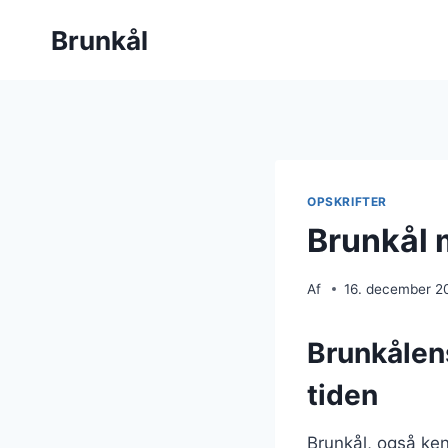
Fortsæt
Brunkål
til
indhold
OPSKRIFTER
Brunkål 
Af
16. december 2
Brunkålen
tiden
Brunkål, også ken