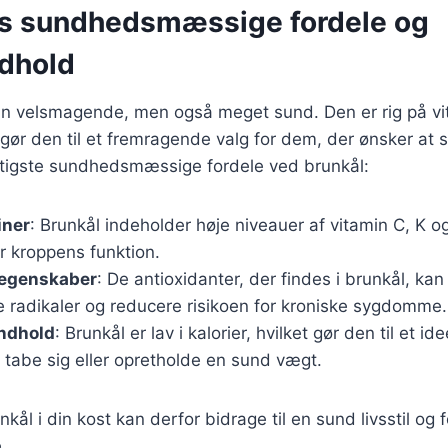
s sundhedsmæssige fordele og
dhold
kun velsmagende, men også meget sund. Den er rig på vi
t gør den til et fremragende valg for dem, der ønsker at 
igtigste sundhedsmæssige fordele ved brunkål:
iner
: Brunkål indeholder høje niveauer af vitamin C, K o
or kroppens funktion.
 egenskaber
: De antioxidanter, der findes i brunkål, ka
 radikaler og reducere risikoen for kroniske sygdomme.
indhold
: Brunkål er lav i kalorier, hvilket gør den til et id
 tabe sig eller opretholde en sund vægt.
nkål i din kost kan derfor bidrage til en sund livsstil og 
.