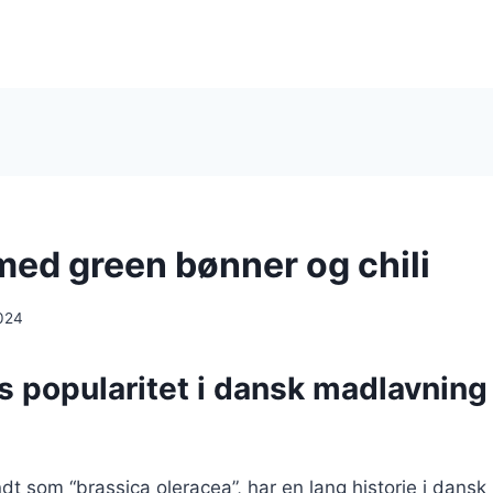
med green bønner og chili
024
s popularitet i dansk madlavnin
dt som “brassica oleracea”, har en lang historie i dans