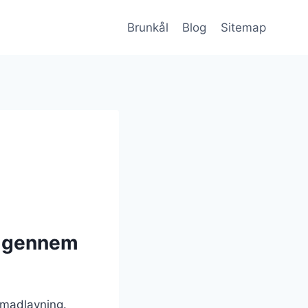
Brunkål
Blog
Sitemap
g gennem
k madlavning.