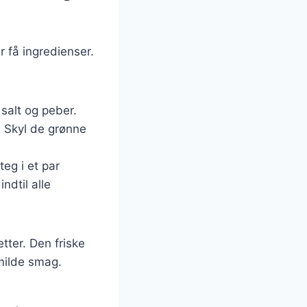
 få ingredienser.
 salt og peber.
n. Skyl de grønne
teg i et par
ndtil alle
tter. Den friske
 milde smag.