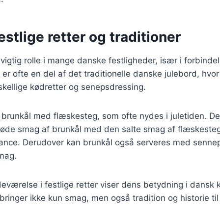
estlige retter og traditioner
 vigtig rolle i mange danske festligheder, især i forbind
 er ofte en del af det traditionelle danske julebord, hvo
ellige kødretter og senepsdressing.
 brunkål med flæskesteg, som ofte nydes i juletiden. De
øde smag af brunkål med den salte smag af flæskesteg,
nce. Derudover kan brunkål også serveres med sennep, h
smag.
deværelse i festlige retter viser dens betydning i dansk 
ringer ikke kun smag, men også tradition og historie til