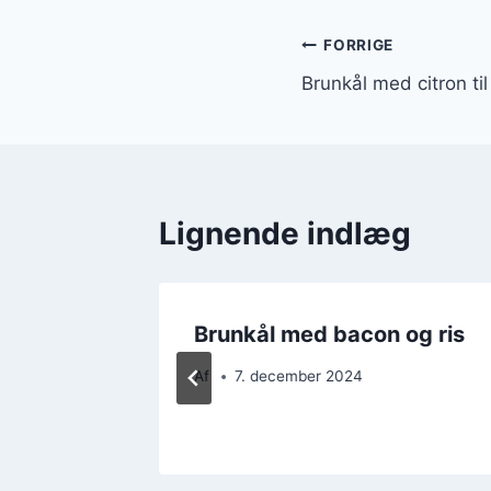
Indlægsnavi
FORRIGE
Brunkål med citron t
Lignende indlæg
 brunch
Brunkål med bacon og ris
Af
7. december 2024