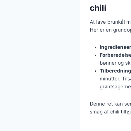
chili
At lave brunkål m
Her er en grundop
Ingrediense
Forberedels
bønner og sk
Tilberednin
minutter. Til
grøntsagerne
Denne ret kan ser
smag af chili til