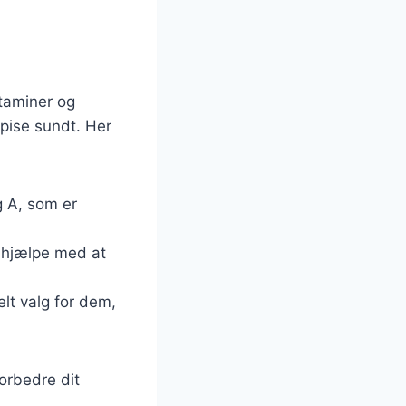
taminer og
spise sundt. Her
g A, som er
n hjælpe med at
eelt valg for dem,
forbedre dit