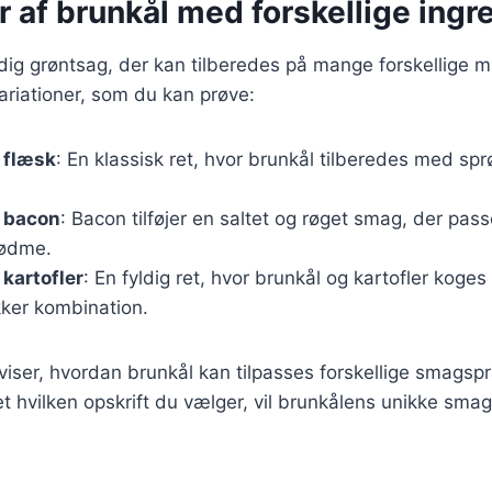
r af brunkål med forskellige ingr
idig grøntsag, der kan tilberedes på mange forskellige m
riationer, som du kan prøve:
 flæsk
: En klassisk ret, hvor brunkål tilberedes med spr
 bacon
: Bacon tilføjer en saltet og røget smag, der passe
sødme.
kartofler
: En fyldig ret, hvor brunkål og kartofler koge
ker kombination.
 viser, hvordan brunkål kan tilpasses forskellige smags
 hvilken opskrift du vælger, vil brunkålens unikke smag