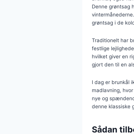
Denne grøntsag h
vintermånederne. B
grøntsag i de kol
Traditionelt har 
festlige lejlighed
hvilket giver en 
gjort den til en 
I dag er brunkål 
madlavning, hvor
nye og spændende
denne klassiske 
Sådan til