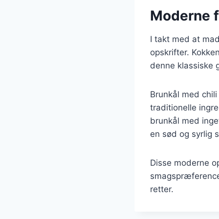
Moderne fo
I takt med at mad
opskrifter. Kokke
denne klassiske g
Brunkål med chil
traditionelle ing
brunkål med ingef
en sød og syrlig 
Disse moderne ops
smagspræferencer,
retter.