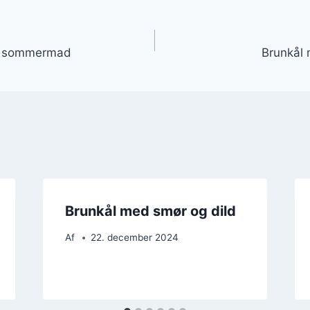
gation
il sommermad
Brunkål 
Brunkål med smør og dild
Af
22. december 2024