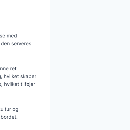
else med
r den serveres
nne ret
 hvilket skaber
vilket tilføjer
kultur og
 bordet.