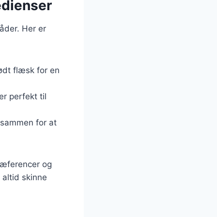
edienser
åder. Her er
ødt flæsk for en
r perfekt til
s sammen for at
præferencer og
 altid skinne