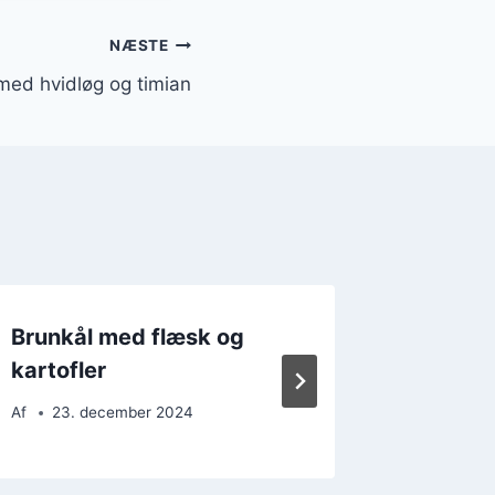
NÆSTE
med hvidløg og timian
Brunkål med flæsk og
Brunkål
kartofler
stegere
Af
23. december 2024
Af
28. 