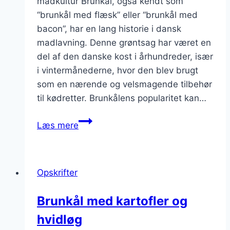
madkultur Brunkål, også kendt som
“brunkål med flæsk” eller “brunkål med
bacon”, har en lang historie i dansk
madlavning. Denne grøntsag har været en
del af den danske kost i århundreder, især
i vintermånederne, hvor den blev brugt
som en nærende og velsmagende tilbehør
til kødretter. Brunkålens popularitet kan…
Brunkål
Læs mere
som
tilbehør
til
Opskrifter
kødretter
Brunkål med kartofler og
hvidløg