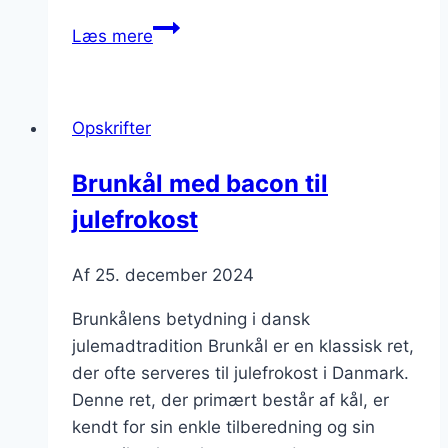
Brunkål
Læs mere
der
imponerer
ved
Opskrifter
middagsbordet
Brunkål med bacon til
julefrokost
Af
25. december 2024
Brunkålens betydning i dansk
julemadtradition Brunkål er en klassisk ret,
der ofte serveres til julefrokost i Danmark.
Denne ret, der primært består af kål, er
kendt for sin enkle tilberedning og sin