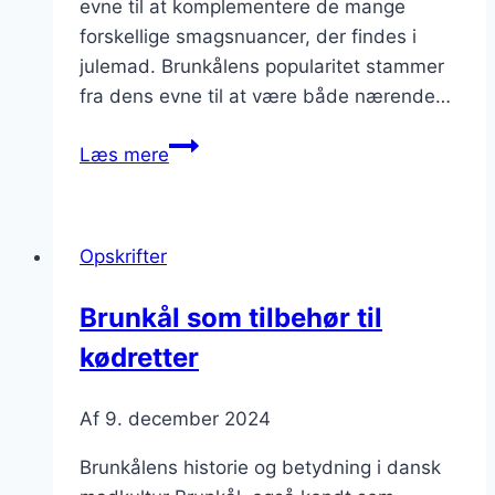
evne til at komplementere de mange
forskellige smagsnuancer, der findes i
julemad. Brunkålens popularitet stammer
fra dens evne til at være både nærende…
Brunkål
Læs mere
med
bacon
til
Opskrifter
julefrokost
Brunkål som tilbehør til
kødretter
Af
9. december 2024
Brunkålens historie og betydning i dansk