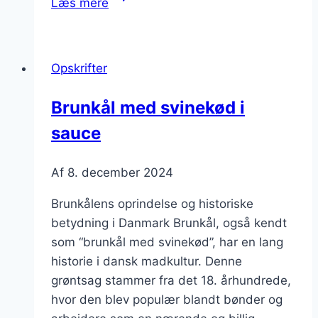
Læs mere
til
højtider
med
Opskrifter
timian
Brunkål med svinekød i
sauce
Af
8. december 2024
Brunkålens oprindelse og historiske
betydning i Danmark Brunkål, også kendt
som “brunkål med svinekød”, har en lang
historie i dansk madkultur. Denne
grøntsag stammer fra det 18. århundrede,
hvor den blev populær blandt bønder og