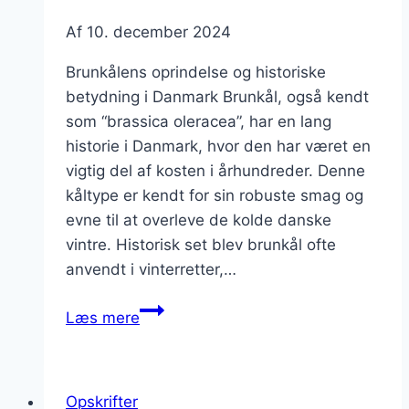
Af
10. december 2024
Brunkålens oprindelse og historiske
betydning i Danmark Brunkål, også kendt
som “brassica oleracea”, har en lang
historie i Danmark, hvor den har været en
vigtig del af kosten i århundreder. Denne
kåltype er kendt for sin robuste smag og
evne til at overleve de kolde danske
vintre. Historisk set blev brunkål ofte
anvendt i vinterretter,…
Brunkål
Læs mere
med
kartofler
og
Opskrifter
hvidløg