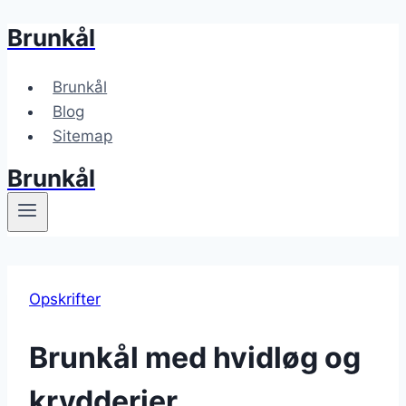
Brunkål
Fortsæt
til
indhold
Brunkål
Blog
Sitemap
Brunkål
Opskrifter
Brunkål med hvidløg og
krydderier