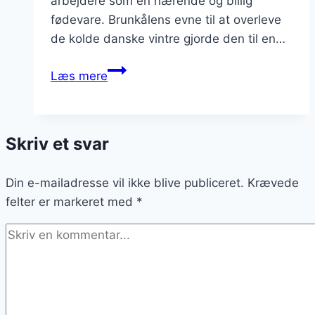
arbejdere som en nærende og billig
fødevare. Brunkålens evne til at overleve
de kolde danske vintre gjorde den til en…
Brunkål
Læs mere
med
svinekød
i
Skriv et svar
sauce
Din e-mailadresse vil ikke blive publiceret.
Krævede
felter er markeret med
*