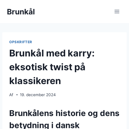
Fortsæt
Brunkål
til
indhold
OPSKRIFTER
Brunkål med karry:
eksotisk twist på
klassikeren
Af
19. december 2024
Brunkålens historie og dens
betydning i dansk