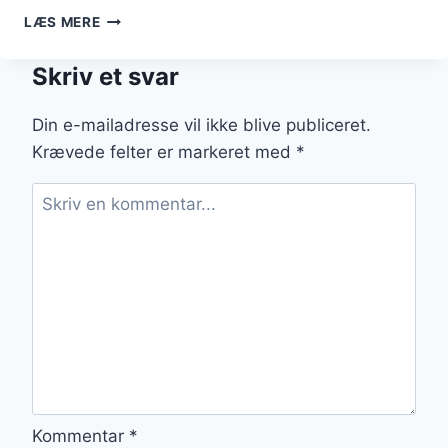
BRUNKÅL
LÆS MERE
MED
DILD
Skriv et svar
OG
LØGRET
Din e-mailadresse vil ikke blive publiceret.
Krævede felter er markeret med
*
Kommentar
*