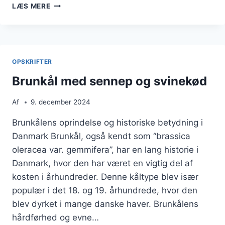
BRUNKÅL
LÆS MERE
MED
KYLLING
I
OVN
OPSKRIFTER
Brunkål med sennep og svinekød
Af
9. december 2024
Brunkålens oprindelse og historiske betydning i
Danmark Brunkål, også kendt som “brassica
oleracea var. gemmifera”, har en lang historie i
Danmark, hvor den har været en vigtig del af
kosten i århundreder. Denne kåltype blev især
populær i det 18. og 19. århundrede, hvor den
blev dyrket i mange danske haver. Brunkålens
hårdførhed og evne…