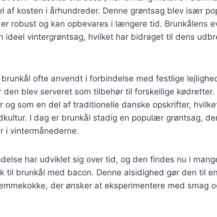
el af kosten i århundreder. Denne grøntsag blev især po
r robust og kan opbevares i længere tid. Brunkålens evn
en ideel vintergrøntsag, hvilket har bidraget til dens udb
v brunkål ofte anvendt i forbindelse med festlige lejligh
r den blev serveret som tilbehør til forskellige kødretter
r og som en del af traditionelle danske opskrifter, hvilke
kultur. I dag er brunkål stadig en populær grøntsag, de
r i vintermånederne.
else har udviklet sig over tid, og den findes nu i mange
 til brunkål med bacon. Denne alsidighed gør den til en
emmekokke, der ønsker at eksperimentere med smag og 