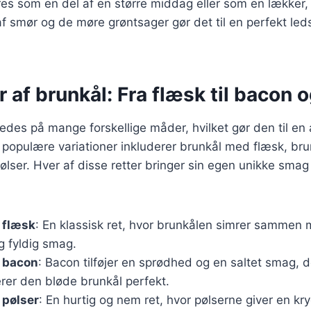
es som en del af en større middag eller som en lækker,
 smør og de møre grøntsager gør det til en perfekt leds
r af brunkål: Fra flæsk til bacon 
redes på mange forskellige måder, hvilket gør den til en 
e populære variationer inkluderer brunkål med flæsk, b
lser. Hver af disse retter bringer sin egen unikke smag o
 flæsk
: En klassisk ret, hvor brunkålen simrer sammen 
og fyldig smag.
 bacon
: Bacon tilføjer en sprødhed og en saltet smag, d
er den bløde brunkål perfekt.
 pølser
: En hurtig og nem ret, hvor pølserne giver en kry