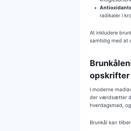
Antioxidant
radikaler i k
At inkludere brun
samtidig med at d
Brunkålen
opskrifter
I moderne madlav
der værdsætter de
hverdagsmad, og d
Brunkål kan tilbe