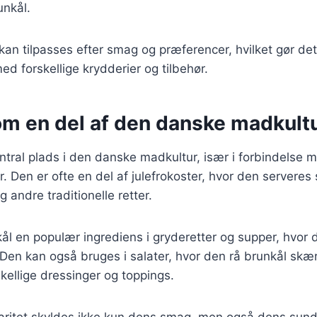
unkål.
 kan tilpasses efter smag og præferencer, hvilket gør det
d forskellige krydderier og tilbehør.
om en del af den danske madkult
ntral plads i den danske madkultur, især i forbindelse
der. Den er ofte en del af julefrokoster, hvor den serve
g andre traditionelle retter.
l en populær ingrediens i gryderetter og supper, hvor d
en kan også bruges i salater, hvor den rå brunkål skær
ellige dressinger og toppings.
aritet skyldes ikke kun dens smag, men også dens su