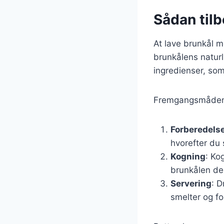
Sådan til
At lave brunkål m
brunkålens naturl
ingredienser, som 
Fremgangsmåden 
Forberedels
hvorefter du 
Kogning
: Ko
brunkålen de 
Servering
: D
smelter og fo