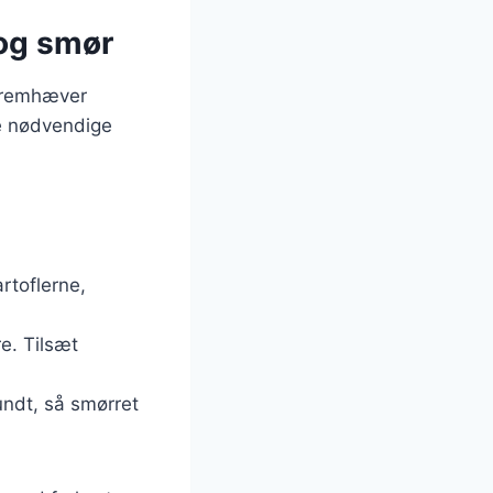
 og smør
 fremhæver
de nødvendige
rtoflerne,
re. Tilsæt
undt, så smørret