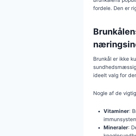
fordele. Den er ri
Brunkålen
næringsin
Brunkål er ikke 
sundhedsmæssige fo
ideelt valg for d
Nogle af de vigtig
Vitaminer
: B
immunsystem
Mineraler
: D
knoglesundhe