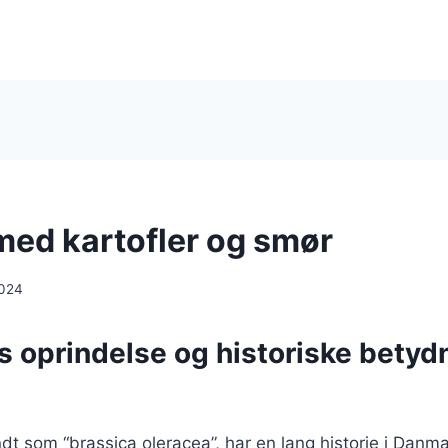
med kartofler og smør
2024
 oprindelse og historiske betydn
dt som “brassica oleracea”, har en lang historie i Danma