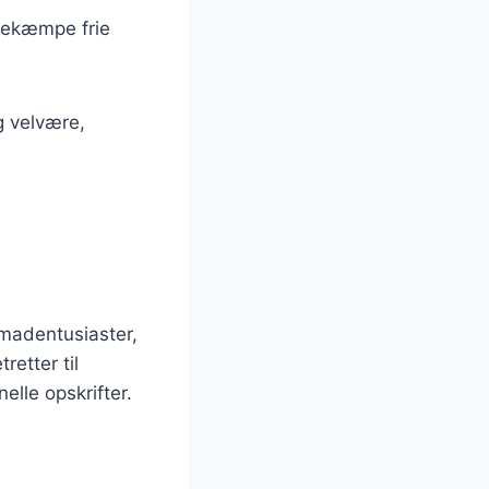
 bekæmpe frie
g velvære,
g
madentusiaster,
etter til
lle opskrifter.