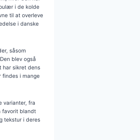
pulær i de kolde
e til at overleve
redelse i danske
eder, såsom
. Den blev også
t har sikret dens
r findes i mange
 varianter, fra
 favorit blandt
tekstur i deres