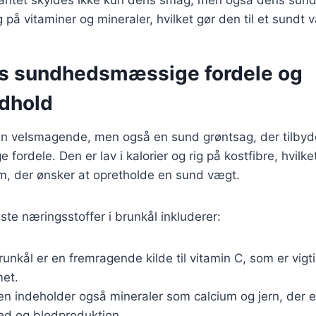
g på vitaminer og mineraler, hvilket gør den til et sundt v
s sundhedsmæssige fordele og
dhold
kun velsmagende, men også en sund grøntsag, der tilby
rdele. Den er lav i kalorier og rig på kostfibre, hvilket
em, der ønsker at opretholde en sund vægt.
ste næringsstoffer i brunkål inkluderer:
runkål er en fremragende kilde til vitamin C, som er vigti
et.
en indeholder også mineraler som calcium og jern, der er
d og blodproduktion.