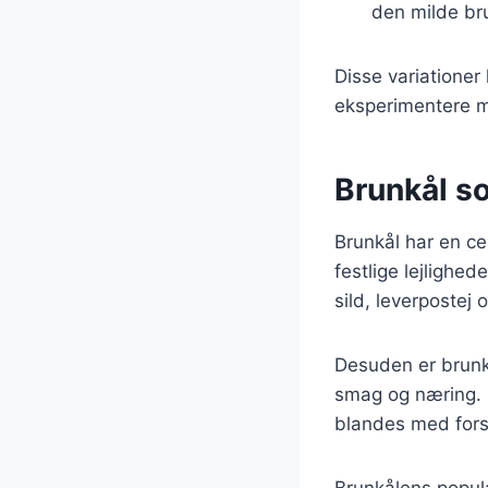
den milde br
Disse variationer
eksperimentere me
Brunkål s
Brunkål har en ce
festlige lejlighe
sild, leverpostej o
Desuden er brunkå
smag og næring. D
blandes med forsk
Brunkålens popul