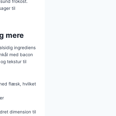
 sund frokost.
ager til
og mere
alsidig ingrediens
runkål med bacon
g tekstur til
med flæsk, hvilket
er
dret dimension til