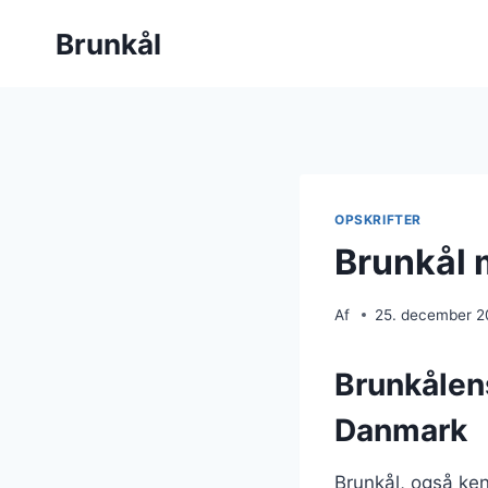
Fortsæt
Brunkål
til
indhold
OPSKRIFTER
Brunkål 
Af
25. december 
Brunkålens
Danmark
Brunkål, også ken