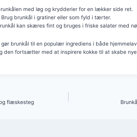
brunkålen med løg og krydderier for en lækker side ret.
: Brug brunkål i gratiner eller som fyld i tærter.
brunkål kan skæres fint og bruges i friske salater med nø
gør brunkål til en populær ingrediens i både hjemmelav
g den fortsætter med at inspirere kokke til at skabe n
gation
og flæskesteg
Brunk