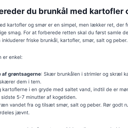
bereder du brunkål med kartofler
ed kartofler og smør er en simpel, men lækker ret, der
ige smag. For at forberede retten skal du først samle 
inkluderer friske brunkål, kartofler, smør, salt og peber.
er enkel:
e af grøntsagerne
: Skær brunkålen i strimler og skræl ka
skærer dem i tern.
g kartoflerne i en gryde med saltet vand, indtil de er mø
sidste 5-7 minutter af kogetiden.
ræn vandet fra og tilsæt smør, salt og peber. Rør godt r
rdeles jævnt.