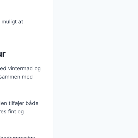
 muligt at
ur
 med vintermad og
res sammen med
en tilføjer både
es fint og
ndhedsmæssige