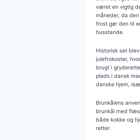
været en vigtig d
måneder, da den e
frost gør den til 
husstande.
Historisk set ble
julefrokoster, hvo
brugt i gryderette
plads i dansk mad
danske hjem, isæ
Brunkålens anvend
brunkål med flæsk
både kokke og hj
retter.