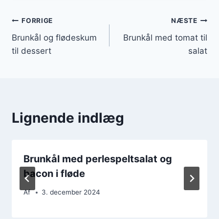
Indlægsnavigation
FORRIGE
NÆSTE
Brunkål og flødeskum
Brunkål med tomat til
til dessert
salat
Lignende indlæg
Brunkål med perlespeltsalat og
bacon i fløde
Af
3. december 2024