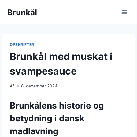
Fortsæt
Brunkål
til
indhold
OPSKRIFTER
Brunkål med muskat i
svampesauce
Af
8. december 2024
Brunkålens historie og
betydning i dansk
madlavning