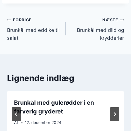
Indlægsnavigation
FORRIGE
NÆSTE
Brunkål med eddike til
Brunkål med dild og
salat
krydderier
Lignende indlæg
Brunkål med gulerødder i en
farverig gryderet
Af
12. december 2024