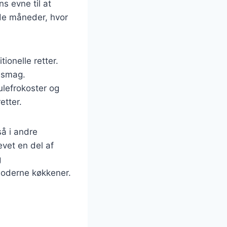
s evne til at
olde måneder, hvor
ionelle retter.
g smag.
ulefrokoster og
etter.
så i andre
evet en del af
g
 moderne køkkener.