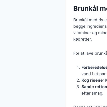
Brunkål m
Brunkål med ris 
begge ingrediense
vitaminer og miner
kødretter.
For at lave brunk
Forberedelse
vand i et par
Kog risene
: 
Samle rette
efter smag.