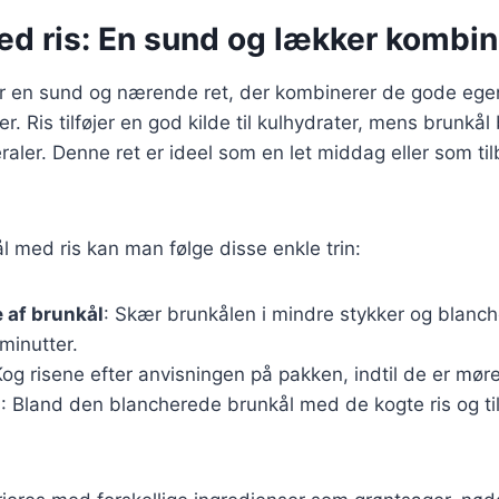
ed ris: En sund og lækker kombin
er en sund og nærende ret, der kombinerer de gode ege
r. Ris tilføjer en god kilde til kulhydrater, mens brunkå
aler. Denne ret er ideel som en let middag eller som tilb
ål med ris kan man følge disse enkle trin:
 af brunkål
: Skær brunkålen i mindre stykker og blanc
 minutter.
Kog risene efter anvisningen på pakken, indtil de er møre
n
: Bland den blancherede brunkål med de kogte ris og ti