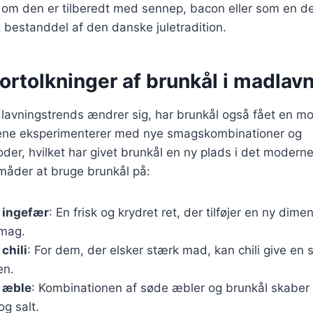
 om den er tilberedt med sennep, bacon eller som en de
t bestanddel af den danske juletradition.
ortolkninger af brunkål i madlav
dlavningstrends ændrer sig, har brunkål også fået en m
kene eksperimenterer med nye smagskombinationer og
der, hvilket har givet brunkål en ny plads i det modern
måder at bruge brunkål på:
 ingefær
: En frisk og krydret ret, der tilføjer en ny dimen
smag.
chili
: For dem, der elsker stærk mad, kan chili give e
en.
 æble
: Kombinationen af søde æbler og brunkål skaber 
g salt.