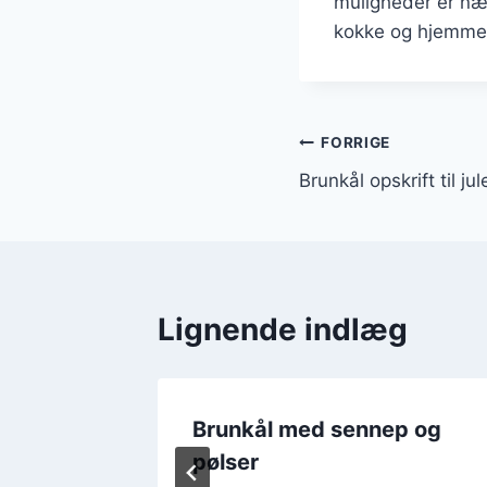
muligheder er næ
kokke og hjemme
Indlægsnavi
FORRIGE
Brunkål opskrift til ju
Lignende indlæg
i
Brunkål med sennep og
pølser