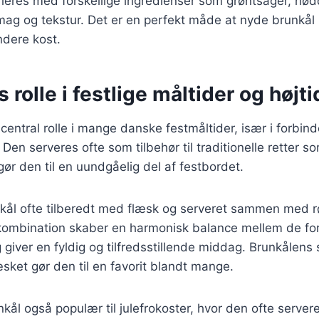
ieres med forskellige ingredienser som grøntsager, nødd
 smag og tekstur. Det er en perfekt måde at nyde brunkål
ndere kost.
 rolle i festlige måltider og højti
 central rolle i mange danske festmåltider, især i forbin
 Den serveres ofte som tilbehør til traditionelle retter 
 gør den til en uundgåelig del af festbordet.
unkål ofte tilberedt med flæsk og serveret sammen med 
 kombination skaber en harmonisk balance mellem de for
giver en fyldig og tilfredsstillende middag. Brunkålen
æsket gør den til en favorit blandt mange.
ål også populær til julefrokoster, hvor den ofte serveres