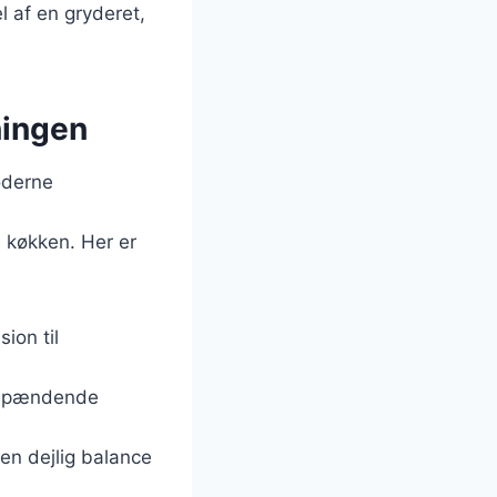
l af en gryderet,
ningen
oderne
e køkken. Her er
sion til
n spændende
en dejlig balance