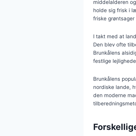
middelalderen og 
holde sig frisk i
friske grøntsager
I takt med at land
Den blev ofte til
Brunkålens alsidi
festlige lejlighed
Brunkålens popula
nordiske lande, hv
den moderne mad
tilberedningsmeto
Forskellig