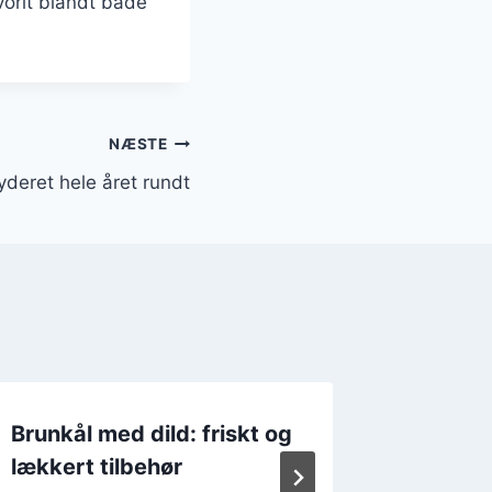
vorit blandt både
NÆSTE
ryderet hele året rundt
Brunkål med dild: friskt og
Brunkå
lækkert tilbehør
hvidløg