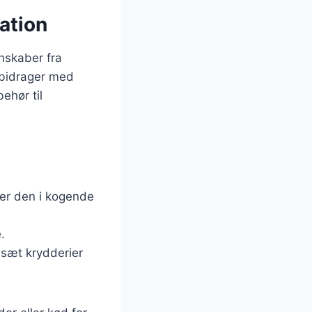
ation
nskaber fra
l bidrager med
ehør til
her den i kogende
.
lsæt krydderier