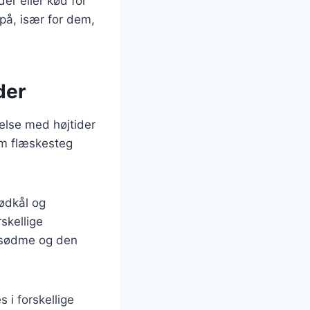
er eller kød for
 på, især for dem,
der
delse med højtider
som flæskesteg
rødkål og
skellige
s sødme og den
 i forskellige