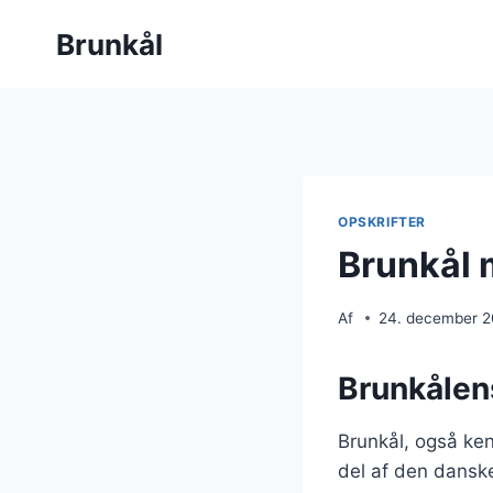
Fortsæt
Brunkål
til
indhold
OPSKRIFTER
Brunkål 
Af
24. december 
Brunkålen
Brunkål, også ken
del af den dansk