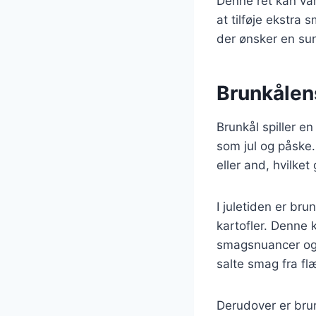
Denne ret kan var
at tilføje ekstra
der ønsker en su
Brunkålens
Brunkål spiller en
som jul og påske.
eller and, hvilket
I juletiden er br
kartofler. Denne
smagsnuancer og 
salte smag fra fl
Derudover er brunk