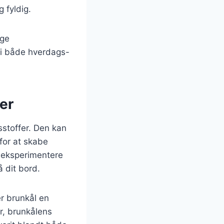
 fyldig.
ige
 i både hverdags-
er
sstoffer. Den kan
for at skabe
r eksperimentere
 dit bord.
er brunkål en
er, brunkålens