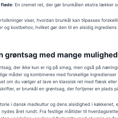
 fløde
: En cremet ret, der gør brunkålen ekstra lækker og
tolkninger viser, hvordan brunkål kan tilpasses forskell
og kostbehov, hvilket gør den til en alsidig ingrediens
En grøntsag med mange mulighed
ntsag, der ikke kun er rig på smag, men også på næring
llige måder og kombineres med forskellige ingredienser 
set om du vælger at lave en klassisk ret med flæsk elle
ifter, er brunkål en grøntsag, der fortjener en plads på
torie i dansk madkultur og dens alsidighed i køkkenet, 
 nydes året rundt. Fra festlige måltider til hverdagsrett