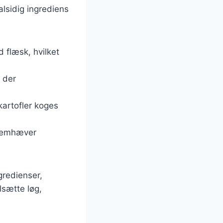
alsidig ingrediens
 flæsk, hvilket
 der
kartofler koges
fremhæver
gredienser,
lsætte løg,