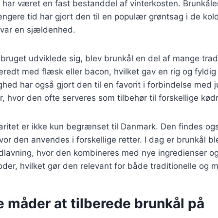
har været en fast bestanddel af vinterkosten. Brunkålen
 længere tid har gjort den til en populær grøntsag i de k
 var en sjældenhed.
bruget udviklede sig, blev brunkål en del af mange tradit
beredt med flæsk eller bacon, hvilket gav en rig og fyldi
ghed har også gjort den til en favorit i forbindelse med j
er, hvor den ofte serveres som tilbehør til forskellige kødr
ritet er ikke kun begrænset til Danmark. Den findes og
or den anvendes i forskellige retter. I dag er brunkål bl
lavning, hvor den kombineres med nye ingredienser o
der, hvilket gør den relevant for både traditionelle og
e måder at tilberede brunkål på