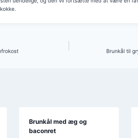
sten uendelige, og den vil fortsætte med at være en fa
kokke.
gation
lefrokost
Brunkål til g
Brunkål med æg og
baconret