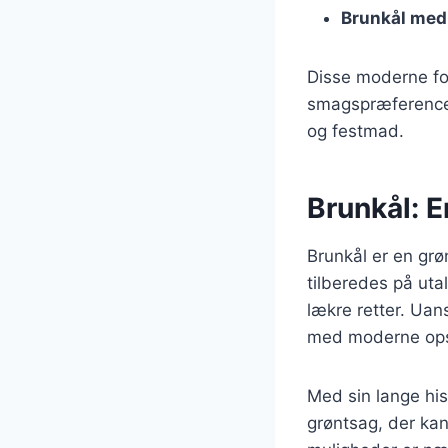
Brunkål med
Disse moderne for
smagspræferencer 
og festmad.
Brunkål: 
Brunkål er en grø
tilberedes på uta
lækre retter. Uan
med moderne opskr
Med sin lange his
grøntsag, der kan