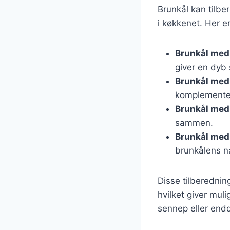
Brunkål kan tilbe
i køkkenet. Her e
Brunkål med
giver en dyb
Brunkål med
komplementer
Brunkål med 
sammen.
Brunkål med
brunkålens n
Disse tilberednin
hvilket giver mul
sennep eller endd