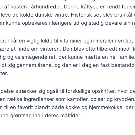
el af kosten i århundreder. Denne kåltype er kendt for 
rleve de kolde danske vintre. Historisk set blev brunkål 
den kunne opbevares i længere tid og stadig bevare sin 
runkål en vigtig kilde til vitaminer og mineraler i en tid, 
ære at finde om vinteren. Den blev ofte tilberedt med f
ldig og velsmagende ret, der kunne mætte en hel familie
oldt sig gennem årene, og den er i dag en fast bestand
ter.
else strækker sig også til forskellige opskrifter, hvor d
n række ingredienser som kartofler, pølser og krydder
n til en favorit blandt både kokke og hjemmekokke, der
nd grøntsag ind i deres måltider.