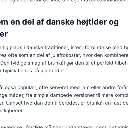
m en del af danske højtider og
er
rlig plads i danske traditioner, især i forbindelse med h
es ofte som en del af julefrokoster, hvor den kombinere
 Den fyldige smag af brunkål gør den til et perfekt tilbehø
er typisk findes på julebordet.
ål også populær, ofte serveret med lam eller andre forår
nge måder, fra simple dampede versioner til mere komp
er. Uanset hvordan den tilberedes, er brunkål en fast b
tligheder.
deværelse i festlige måltider understreger dens betydnin