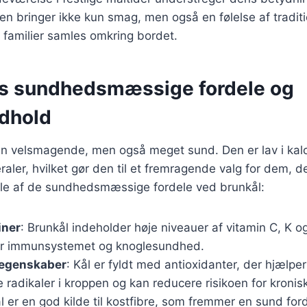
n bringer ikke kun smag, men også en følelse af tradit
 familier samles omkring bordet.
s sundhedsmæssige fordele og
dhold
un velsmagende, men også meget sund. Den er lav i kalor
raler, hvilket gør den til et fremragende valg for dem, d
gle af de sundhedsmæssige fordele ved brunkål:
iner
: Brunkål indeholder høje niveauer af vitamin C, K o
for immunsystemet og knoglesundhed.
 egenskaber
: Kål er fyldt med antioxidanter, der hjælpe
 radikaler i kroppen og kan reducere risikoen for kron
l er en god kilde til kostfibre, som fremmer en sund for