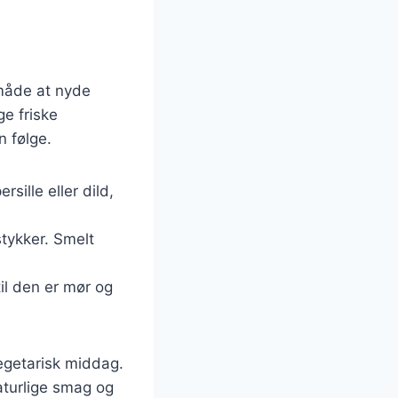
 måde at nyde
ge friske
n følge.
sille eller dild,
tykker. Smelt
til den er mør og
vegetarisk middag.
turlige smag og