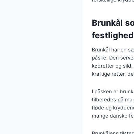
Brunkål so
festlighed
Brunkål har en sæ
påske. Den server
kødretter og sild.
kraftige retter, d
I påsken er brunk
tilberedes på ma
fløde og krydderi
mange danske fes
Brunkålens tilste