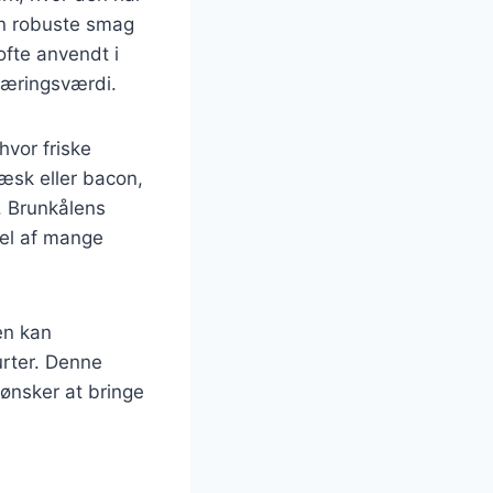
sin robuste smag
ofte anvendt i
næringsværdi.
hvor friske
læsk eller bacon,
. Brunkålens
del af mange
en kan
urter. Denne
 ønsker at bringe