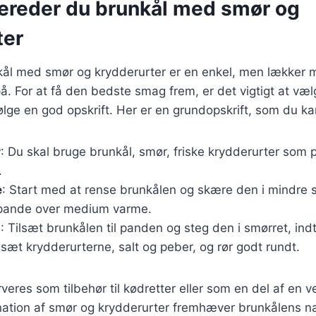
bereder du brunkål med smør og
ter
nkål med smør og krydderurter er en enkel, men lækker
. For at få den bedste smag frem, er det vigtigt at væl
ølge en god opskrift. Her er en grundopskrift, som du ka
r
: Du skal bruge brunkål, smør, friske krydderurter som per
.
e
: Start med at rense brunkålen og skære den i mindre s
 pande over medium varme.
g
: Tilsæt brunkålen til panden og steg den i smørret, ind
ilsæt krydderurterne, salt og peber, og rør godt rundt.
veres som tilbehør til kødretter eller som en del af en 
ation af smør og krydderurter fremhæver brunkålens na