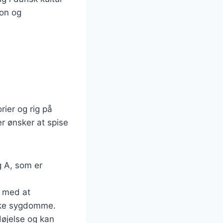
ion og
ier og rig på
er ønsker at spise
g A, som er
r med at
iske sygdomme.
døjelse og kan