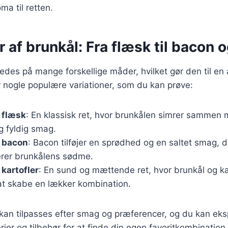
oma til retten.
r af brunkål: Fra flæsk til bacon 
redes på mange forskellige måder, hvilket gør den til en 
r nogle populære variationer, som du kan prøve:
 flæsk
: En klassisk ret, hvor brunkålen simrer sammen 
og fyldig smag.
 bacon
: Bacon tilføjer en sprødhed og en saltet smag, d
rer brunkålens sødme.
kartofler
: En sund og mættende ret, hvor brunkål og ka
t skabe en lækker kombination.
r kan tilpasses efter smag og præferencer, og du kan e
rier og tilbehør for at finde din egen favoritkombination.