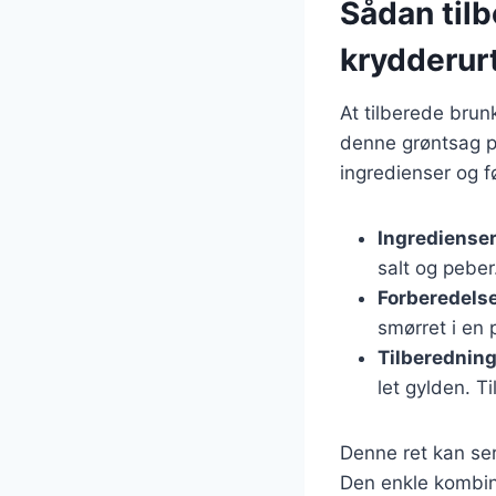
Sådan til
krydderur
At tilberede bru
denne grøntsag på
ingredienser og f
Ingrediense
salt og peber
Forberedels
smørret i en
Tilberednin
let gylden. T
Denne ret kan ser
Den enkle kombin