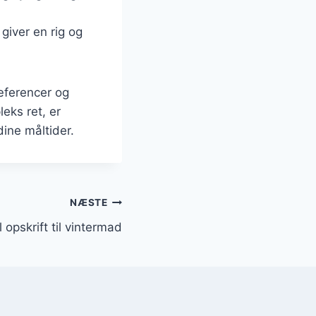
 giver en rig og
ræferencer og
eks ret, er
dine måltider.
NÆSTE
 opskrift til vintermad