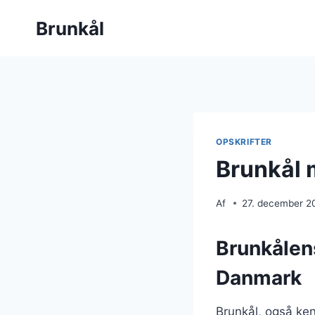
Fortsæt
Brunkål
til
indhold
OPSKRIFTER
Brunkål 
Af
27. december 2
Brunkålens
Danmark
Brunkål, også ken