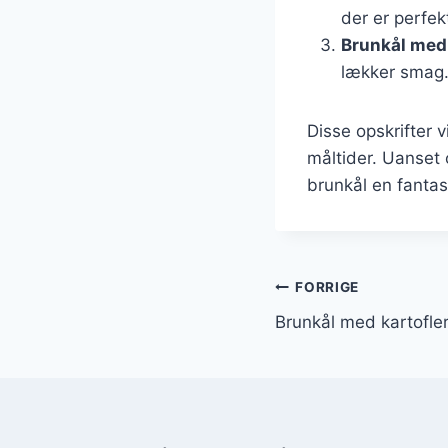
der er perfekt
Brunkål med
lækker smag
Disse opskrifter 
måltider. Uanset 
brunkål en fantas
Indlægsnavi
FORRIGE
Brunkål med kartofle