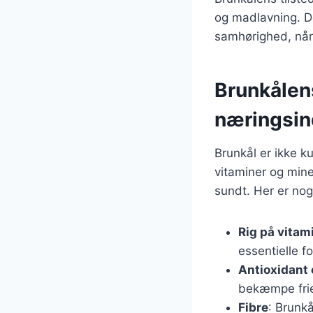
og madlavning. De
samhørighed, når
Brunkålen
næringsin
Brunkål er ikke k
vitaminer og mine
sundt. Her er no
Rig på vitam
essentielle 
Antioxidant
bekæmpe frie
Fibre
: Brunkå