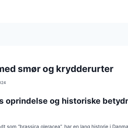
med smør og krydderurter
024
 oprindelse og historiske betydn
dt som “brassica oleracea”, har en lang historie i Danma