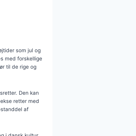
øjtider som jul og
s med forskellige
r til de rige og
sretter. Den kan
lekse retter med
estanddel af
g i dansk kultur