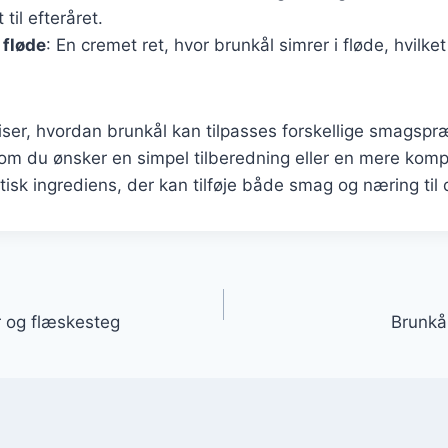
 til efteråret.
 fløde
: En cremet ret, hvor brunkål simrer i fløde, hvilket
.
viser, hvordan brunkål kan tilpasses forskellige smagsp
om du ønsker en simpel tilberedning eller en mere kompl
tisk ingrediens, der kan tilføje både smag og næring til 
gation
r og flæskesteg
Brunkål