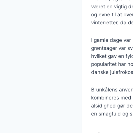
været en vigtig d
og evne til at ove
vinterretter, da 
I gamle dage var b
grøntsager var sv
hvilket gav en fy
popularitet har h
danske julefrokos
Brunkålens anvend
kombineres med e
alsidighed gør de
en smagfuld og su