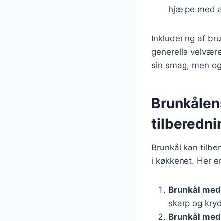
hjælpe med a
Inkludering af bru
generelle velvære.
sin smag, men og
Brunkålens
tilberedn
Brunkål kan tilbe
i køkkenet. Her e
Brunkål med
skarp og kry
Brunkål med