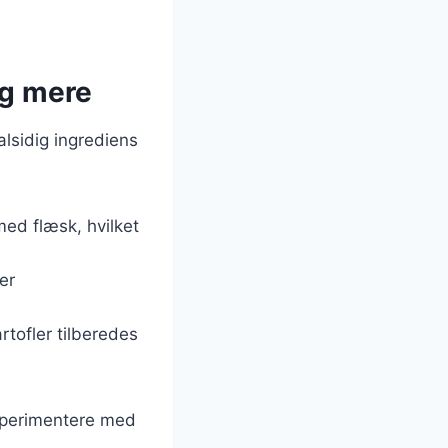
og mere
alsidig ingrediens
med flæsk, hvilket
er
rtofler tilberedes
ksperimentere med