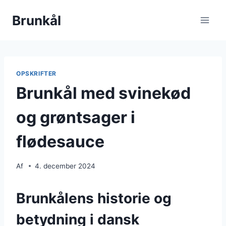
Fortsæt
Brunkål
til
indhold
OPSKRIFTER
Brunkål med svinekød
og grøntsager i
flødesauce
Af
4. december 2024
Brunkålens historie og
betydning i dansk