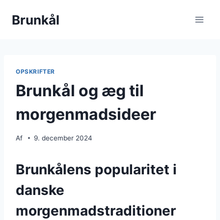
Fortsæt
Brunkål
til
indhold
OPSKRIFTER
Brunkål og æg til
morgenmadsideer
Af
9. december 2024
Brunkålens popularitet i
danske
morgenmadstraditioner