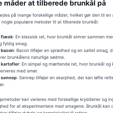
e måder at tilberede brunkål på
redes på mange forskellige måder, hvilket gør den til en 
r nogle populære metoder til at tilberede brunkål:
 flæsk
: En klassisk ret, hvor brunkål simrer sammen med
og fyldig smag.
 bacon
: Bacon tilføjer en sprødhed og en saltet smag, d
er brunkålens naturlige sødme.
kartofler
: En simpel og mættende ret, hvor brunkål og 
erveres med smør.
 sennep
: Sennep tilføjer en skarphed, der kan løfte rette
er.
gsmetoder kan varieres med forskellige krydderier og in
lighed for at eksperimentere med smagene. Brunkål kan 
den tilføjer dybde og kompleksitet til retten.