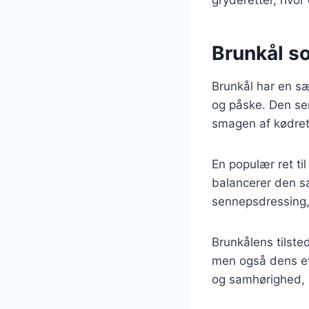
Brunkål so
Brunkål har en sæ
og påske. Den ser
smagen af kødret
En populær ret ti
balancerer den s
sennepsdressing, d
Brunkålens tilste
men også dens ev
og samhørighed, h