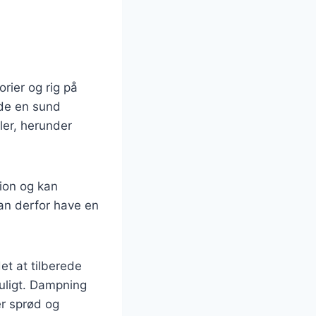
rier og rig på
olde en sund
ler, herunder
ion og kan
kan derfor have en
t at tilberede
uligt. Dampning
er sprød og