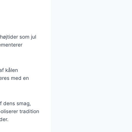
højtider som jul
lementerer
af kålen
veres med en
 af dens smag,
liserer tradition
der.