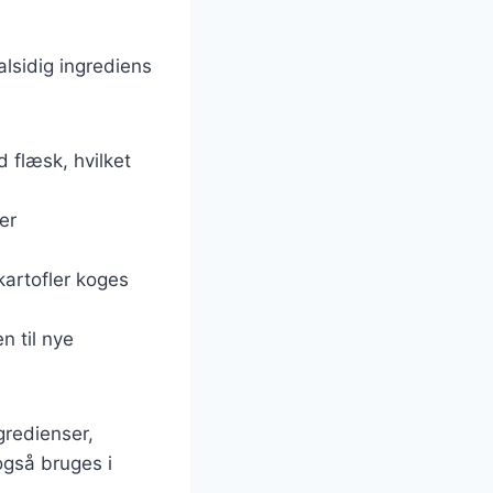
alsidig ingrediens
 flæsk, hvilket
er
kartofler koges
n til nye
gredienser,
også bruges i