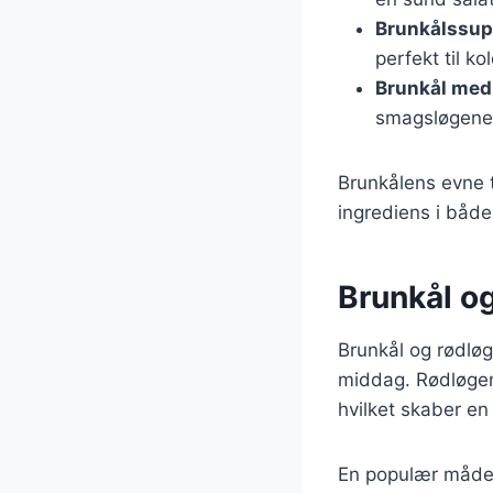
Brunkålssu
perfekt til k
Brunkål med
smagsløgene
Brunkålens evne ti
ingrediens i både
Brunkål og
Brunkål og rødløg
middag. Rødløge
hvilket skaber en
En populær måde 