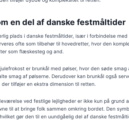
m en del af danske festmåltider
rlig plads i danske festmåltider, især i forbindelse med 
veres ofte som tilbehør til hovedretter, hvor den komp
ter som flæskesteg og and.
l julefrokost er brunkål med pølser, hvor den søde smag 
alte smag af pølserne. Derudover kan brunkål også ser
er tilføjer en ekstra dimension til retten.
deværelse ved festlige lejligheder er ikke kun på grund
ne til at bringe folk sammen omkring bordet. Den symbo
vilket gør den til en uundgåelig del af danske festmålti