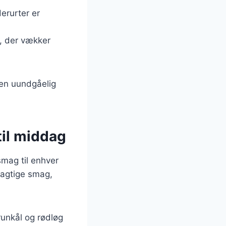
erurter er
t, der vækker
l en uundgåelig
til middag
smag til enhver
agtige smag,
unkål og rødløg