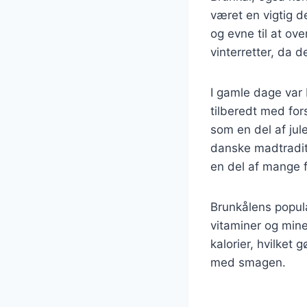
været en vigtig d
og evne til at ove
vinterretter, da 
I gamle dage var
tilberedt med for
som en del af jule
danske madtraditi
en del af mange fa
Brunkålens popula
vitaminer og miner
kalorier, hvilket
med smagen.