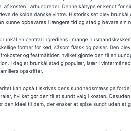
el af kosten i århundreder. Denne kåltype er kendt for 
rleve de kolde danske vintre. Historisk set blev brunkål 
den kunne opbevares i længere tid og stadig bevare sin 
 brunkål en central ingrediens i mange husmandskøkkene
skellige former for kød, såsom flæsk og pølser. Den blev
frokoster og festmåltider, hvilket gjorde den til en uund
on. I dag er brunkål stadig populær, især i vintermåned
miliers opskrifter.
ritet kan også tilskrives dens sundhedsmæssige fordele
aler, hvilket gør den til et sundt valg i kosten. Desuden 
 gør den ideel til dem, der ønsker at spise sundt uden at