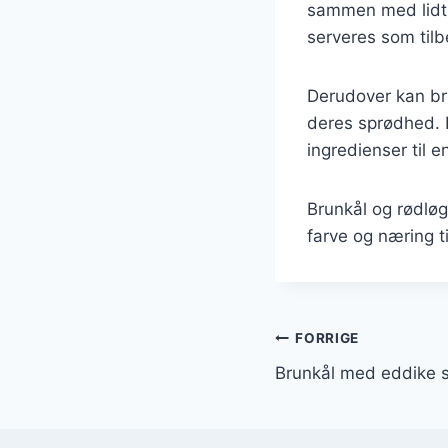
sammen med lidt o
serveres som til
Derudover kan bru
deres sprødhed. E
ingredienser til 
Brunkål og rødløg
farve og næring t
Indlægsnavi
FORRIGE
Brunkål med eddike s