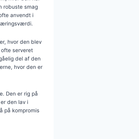
sin robuste smag
ofte anvendt i
næringsværdi.
r, hvor den blev
 ofte serveret
gåelig del af den
erne, hvor den er
. Den er rig på
er den lav i
 gå på kompromis