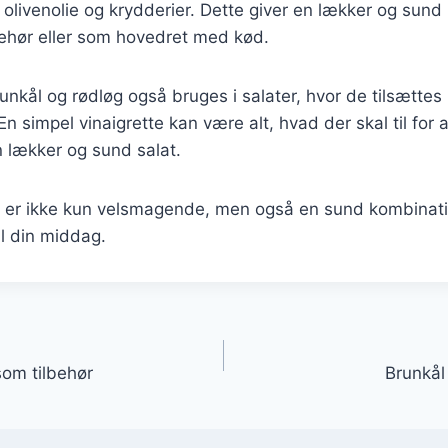
livenolie og krydderier. Dette giver en lækker og sund 
behør eller som hovedret med kød.
nkål og rødløg også bruges i salater, hvor de tilsættes 
n simpel vinaigrette kan være alt, hvad der skal til for 
en lækker og sund salat.
 er ikke kun velsmagende, men også en sund kombination
il din middag.
gation
om tilbehør
Brunkål