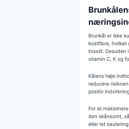
Brunkålen
næringsin
Brunkål er ikke k
kostfibre, hvilket
livsstil. Desuden
vitamin C, K og fo
Kålens høje indh
reducere risikoen
positiv indvirknin
For at maksimere
den skånsomt, så 
eller let sauterin