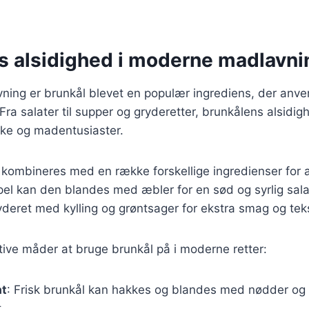
s alsidighed i moderne madlavni
ning er brunkål blevet en populær ingrediens, der anve
. Fra salater til supper og gryderetter, brunkålens alsidig
kke og madentusiaster.
 kombineres med en række forskellige ingredienser for 
pel kan den blandes med æbler for en sød og syrlig salat
gryderet med kylling og grøntsager for ekstra smag og tek
tive måder at bruge brunkål på i moderne retter:
at
: Frisk brunkål kan hakkes og blandes med nødder og e
.