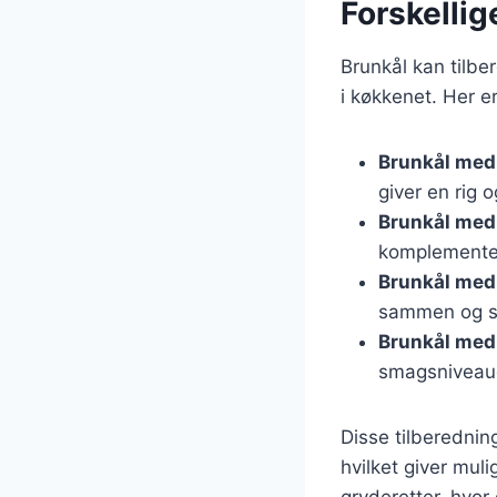
Forskellig
Brunkål kan tilbe
i køkkenet. Her e
Brunkål med
giver en rig 
Brunkål med
komplementer
Brunkål med 
sammen og s
Brunkål med
smagsniveau
Disse tilberednin
hvilket giver mu
gryderetter, hvor 