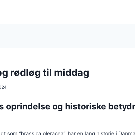
g rødløg til middag
024
 oprindelse og historiske betydn
dt som “brassica oleracea”, har en lang historie i Danma