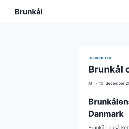
Fortsæt
Brunkål
til
indhold
OPSKRIFTER
Brunkål o
Af
10. december 2
Brunkålens
Danmark
Brunkål, også ken