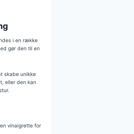
ng
ndes i en række
hed gør den til en
at skabe unikke
, eller den kan
stur.
n vinaigrette for