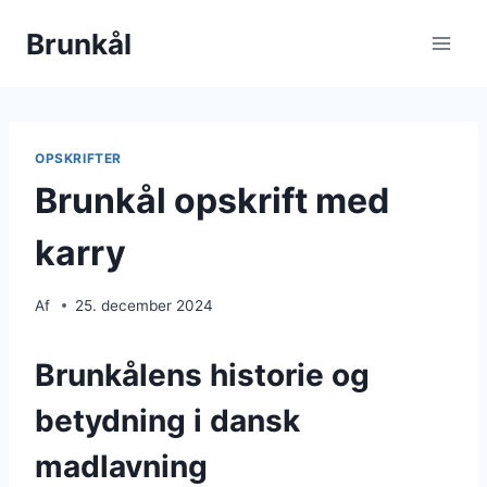
Fortsæt
Brunkål
til
indhold
OPSKRIFTER
Brunkål opskrift med
karry
Af
25. december 2024
Brunkålens historie og
betydning i dansk
madlavning