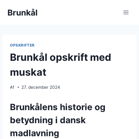
Fortsæt
Brunkål
til
indhold
OPSKRIFTER
Brunkål opskrift med
muskat
Af
27. december 2024
Brunkålens historie og
betydning i dansk
madlavning