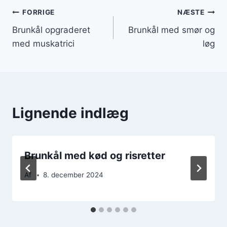
Indlægsnavigation
FORRIGE
NÆSTE
Brunkål opgraderet
Brunkål med smør og
med muskatrici
løg
Lignende indlæg
Brunkål med kød og risretter
Af
8. december 2024