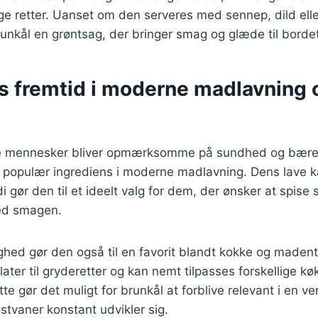
lige retter. Uanset om den serveres med sennep, dild ell
runkål en grøntsag, der bringer smag og glæde til bordet
s fremtid i moderne madlavning 
ere mennesker bliver opmærksomme på sundhed og bære
n populær ingrediens i moderne madlavning. Dens lave k
 gør den til et ideelt valg for dem, der ønsker at spise
ed smagen.
ghed gør den også til en favorit blandt kokke og madent
alater til gryderetter og kan nemt tilpasses forskellige k
te gør det muligt for brunkål at forblive relevant i en v
tvaner konstant udvikler sig.