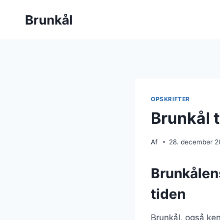
Fortsæt
Brunkål
til
indhold
OPSKRIFTER
Brunkål t
Af
28. december 
Brunkålen
tiden
Brunkål, også ken