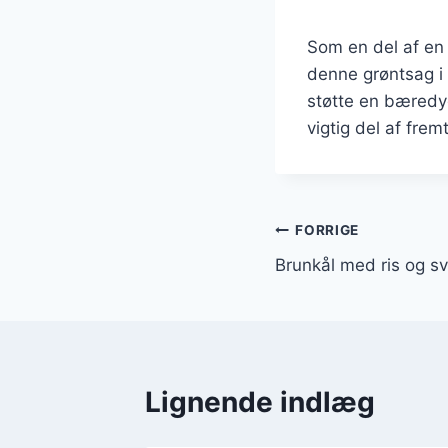
Som en del af en 
denne grøntsag i
støtte en bæredyg
vigtig del af fre
Indlægsnavi
FORRIGE
Brunkål med ris og s
Lignende indlæg