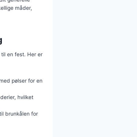
kellige måder,
g
il en fest. Her er
 med pølser for en
derier, hvilket
til brunkålen for