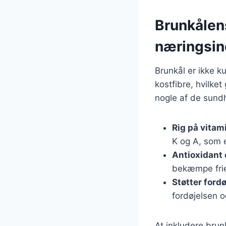
Brunkålen
næringsin
Brunkål er ikke k
kostfibre, hvilke
nogle af de sund
Rig på vitam
K og A, som e
Antioxidant
bekæmpe frie
Støtter ford
fordøjelsen 
At inkludere brun