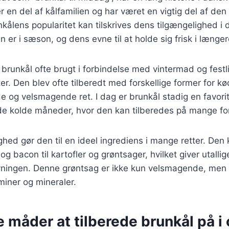
 en del af kålfamilien og har været en vigtig del af den
kålens popularitet kan tilskrives dens tilgængelighed i 
 er i sæson, og dens evne til at holde sig frisk i længere
 brunkål ofte brugt i forbindelse med vintermad og festli
er. Den blev ofte tilberedt med forskellige former for kød
e og velsmagende ret. I dag er brunkål stadig en favor
 de kolde måneder, hvor den kan tilberedes på mange fo
ghed gør den til en ideel ingrediens i mange retter. De
og bacon til kartofler og grøntsager, hvilket giver utalli
avningen. Denne grøntsag er ikke kun velsmagende, men
aminer og mineraler.
e måder at tilberede brunkål på i