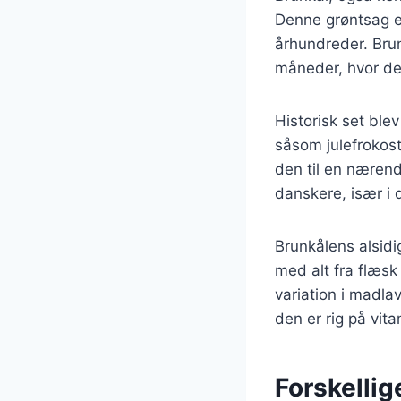
Denne grøntsag er
århundreder. Brun
måneder, hvor den
Historisk set blev
såsom julefrokost
den til en nærend
danskere, især i
Brunkålens alsidi
med alt fra flæsk 
variation i madl
den er rig på vit
Forskellig