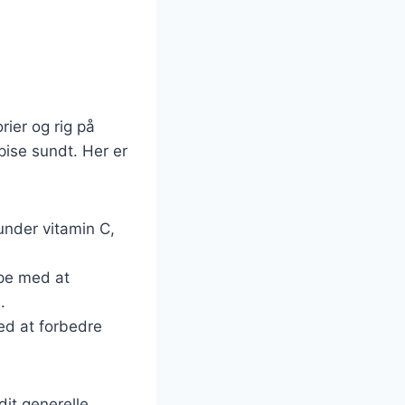
ier og rig på
pise sundt. Her er
under vitamin C,
lpe med at
.
med at forbedre
dit generelle