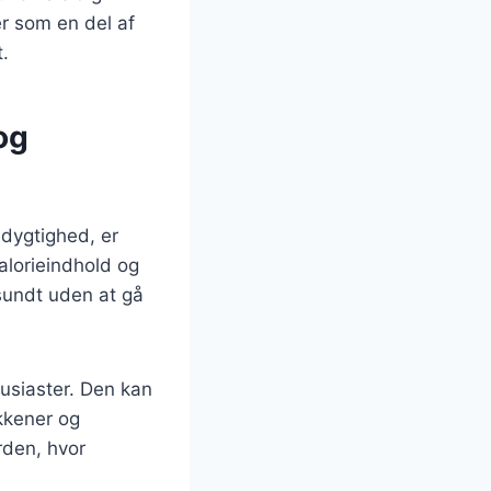
er som en del af
.
og
dygtighed, er
alorieindhold og
 sundt uden at gå
usiaster. Den kan
økkener og
erden, hvor