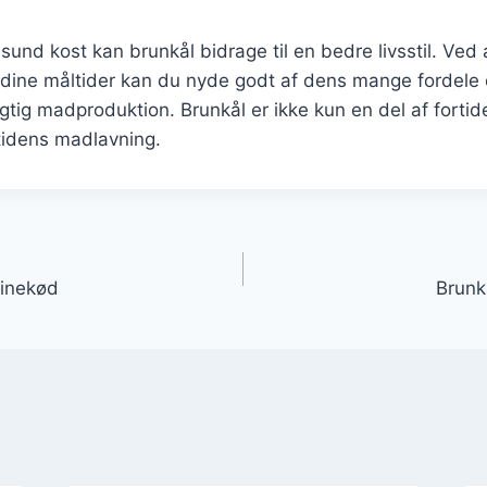
sund kost kan brunkål bidrage til en bedre livsstil. Ved 
 dine måltider kan du nyde godt af dens mange fordele 
tig madproduktion. Brunkål er ikke kun en del af forti
mtidens madlavning.
gation
vinekød
Brunk