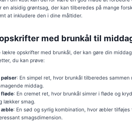
r en alsidig grøntsag, der kan tilberedes på mange fors
mt at inkludere den i dine måltider.
opskrifter med brunkål til midda
lækre opskrifter med brunkål, der kan gøre din middag t
tter, du kan prøve:
 pølser
: En simpel ret, hvor brunkål tilberedes sammen
lsmagende middag.
 fløde
: En cremet ret, hvor brunkål simrer i fløde og kryd
og lækker smag.
 æble
: En sød og syrlig kombination, hvor æbler tilføjes 
nteressant smagsdimension.