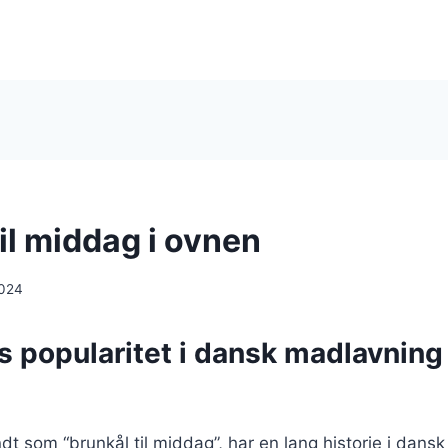
il middag i ovnen
2024
s popularitet i dansk madlavnin
dt som “brunkål til middag”, har en lang historie i dans