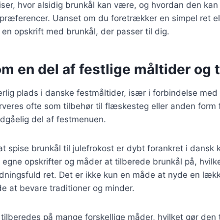
viser, hvor alsidig brunkål kan være, og hvordan den kan
spræferencer. Uanset om du foretrækker en simpel ret e
 en opskrift med brunkål, der passer til dig.
m en del af festlige måltider og 
rlig plads i danske festmåltider, især i forbindelse med 
veres ofte som tilbehør til flæskesteg eller anden form f
ndgåelig del af festmenuen.
t spise brunkål til julefrokost er dybt forankret i dansk 
 egne opskrifter og måder at tilberede brunkål på, hvilke
dningsfuld ret. Det er ikke kun en måde at nyde en læk
 at bevare traditioner og minder.
tilberedes på mange forskellige måder, hvilket gør den ti