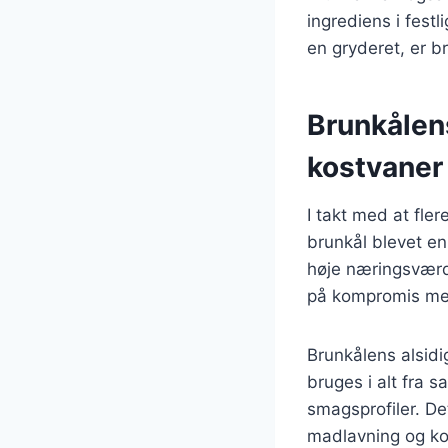
ingrediens i fest
en gryderet, er b
Brunkålen
kostvaner
I takt med at fl
brunkål blevet e
høje næringsværdi
på kompromis m
Brunkålens alsidi
bruges i alt fra s
smagsprofiler. Det
madlavning og kos