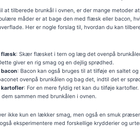
l at tilberede brunkål i ovnen, er der mange metoder a
pulære måder er at bage den med flæsk eller bacon, hvi
verflade. Her er nogle forslag til, hvordan du kan tilber
 flæsk
: Skær flæsket i tern og læg det ovenpå brunkåle
Dette giver en rig smag og en dejlig sprødhed.
 bacon
: Bacon kan også bruges til at tilføje en saltet og
aconet ovenpå brunkålen og bag det, indtil det er sprød
kartofler
: For en mere fyldig ret kan du tilføje kartofle
g dem sammen med brunkålen i ovnen.
ver ikke kun en lækker smag, men også en smuk præsent
også eksperimentere med forskellige krydderier og urter f