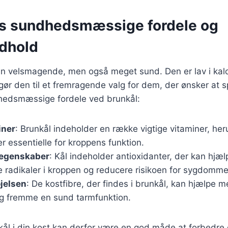
s sundhedsmæssige fordele og
dhold
un velsmagende, men også meget sund. Den er lav i kalor
t gør den til et fremragende valg for dem, der ønsker at s
hedsmæssige fordele ved brunkål:
iner
: Brunkål indeholder en række vigtige vitaminer, her
r essentielle for kroppens funktion.
 egenskaber
: Kål indeholder antioxidanter, der kan hjæ
 radikaler i kroppen og reducere risikoen for sygdomme
øjelsen
: De kostfibre, der findes i brunkål, kan hjælpe 
og fremme en sund tarmfunktion.
kål i din kost kan derfor være en god måde at forbedre 