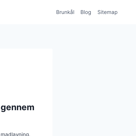
Brunkål
Blog
Sitemap
g gennem
k madlavning.