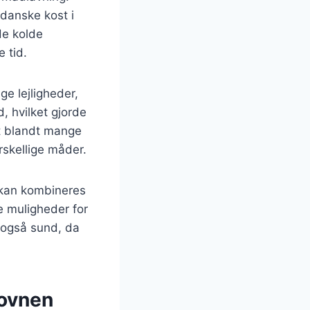
 danske kost i
de kolde
 tid.
ge lejligheder,
, hvilket gjorde
it blandt mange
rskellige måder.
n kan kombineres
ge muligheder for
 også sund, da
 ovnen