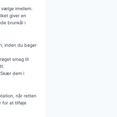
t vælge imellem.
lket giver en
ede brunkål i
n, inden du bager
 røget smag til
t.
r. Skær dem i
ation, når retten
or at tilføje