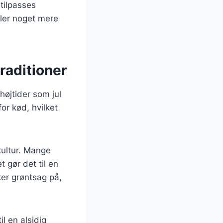
 tilpasses
ller noget mere
traditioner
højtider som jul
or kød, hvilket
kultur. Mange
t gør det til en
ker grøntsag på,
l en alsidig