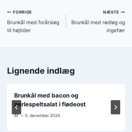
Indlægsnavigation
FORRIGE
NÆSTE
Brunkål med forårsløg
Brunkål med rødløg og
til højtider
ingefær
Lignende indlæg
Brunkål med bacon og
perlespeltsalat i flødeost
Af
5. december 2024