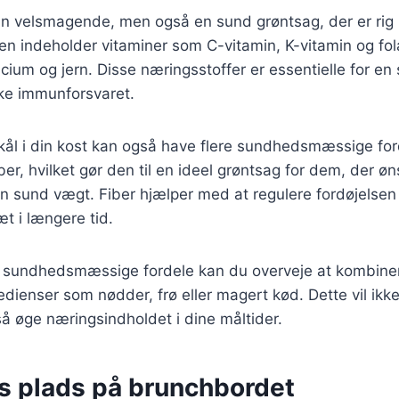
kun velsmagende, men også en sund grøntsag, der er rig
en indeholder vitaminer som C-vitamin, K-vitamin og fol
cium og jern. Disse næringsstoffer er essentielle for en
yrke immunforsvaret.
kål i din kost kan også have flere sundhedsmæssige ford
fiber, hvilket gør den til en ideel grøntsag for dem, der ø
en sund vægt. Fiber hjælper med at regulere fordøjelse
æt i længere tid.
 sundhedsmæssige fordele kan du overveje at kombine
dienser som nødder, frø eller magert kød. Dette vil ikk
 øge næringsindholdet i dine måltider.
s plads på brunchbordet