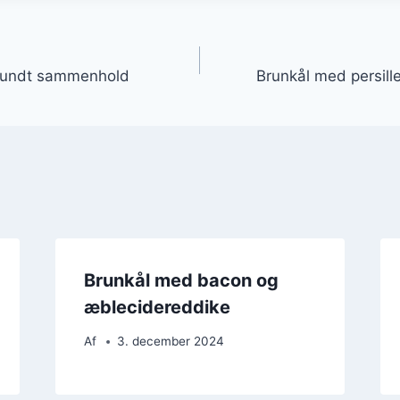
gation
 sundt sammenhold
Brunkål med persill
Brunkål med bacon og
æblecidereddike
Af
3. december 2024