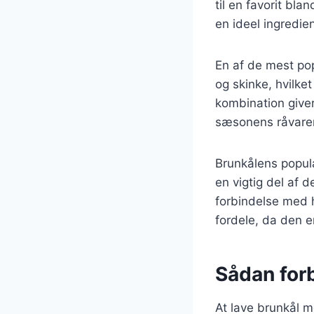
til en favorit bla
en ideel ingredien
En af de mest po
og skinke, hvilke
kombination give
sæsonens råvarer
Brunkålens popula
en vigtig del af d
forbindelse med 
fordele, da den er
Sådan for
At lave brunkål m