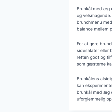
Brunkål med æg o
og velsmagende. 
brunchmenu med f
balance mellem pr
For at gøre brunc
sidesalater eller
retten godt og ti
som gæsterne ka
Brunkålens alsidi
kan eksperimenter
brunkål med æg og
uforglemmelig op