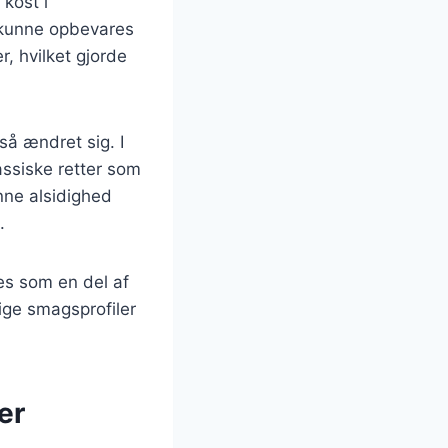
kost i
r kunne opbevares
r, hvilket gjorde
så ændret sig. I
assiske retter som
nne alsidighed
.
es som en del af
lige smagsprofiler
er