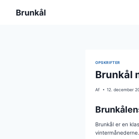
Fortsæt
Brunkål
til
indhold
OPSKRIFTER
Brunkål 
Af
12. december 2
Brunkålens
Brunkål er en kla
vintermånederne. 