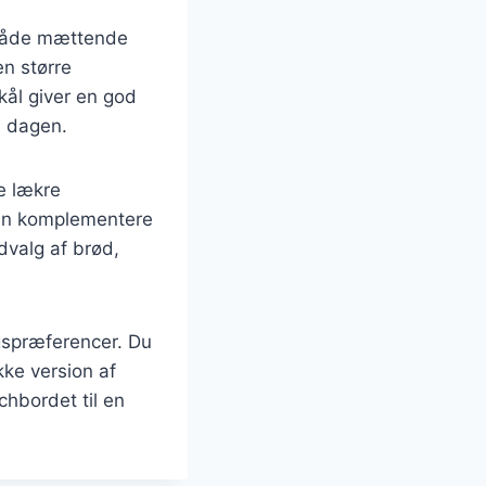
r både mættende
n større
kål giver en god
å dagen.
e lækre
 kan komplementere
udvalg af brød,
agspræferencer. Du
kke version af
chbordet til en