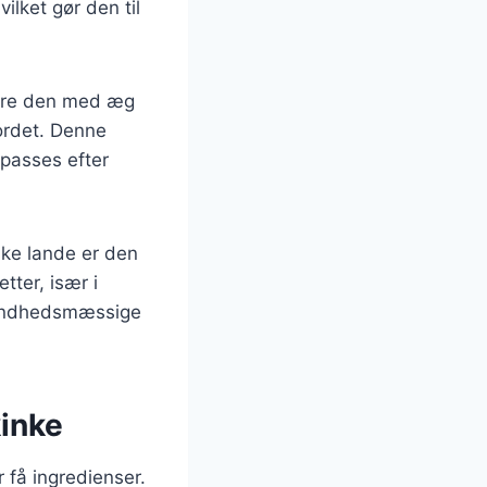
ilket gør den til
nere den med æg
ordet. Denne
lpasses efter
ske lande er den
tter, især i
 sundhedsmæssige
inke
 få ingredienser.