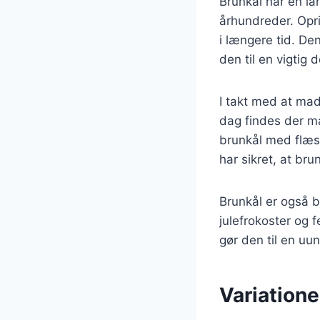
Brunkål har en la
århundreder. Opr
i længere tid. Den
den til en vigtig
I takt med at mad
dag findes der ma
brunkål med flæs
har sikret, at br
Brunkål er også b
julefrokoster og 
gør den til en uun
Variatione