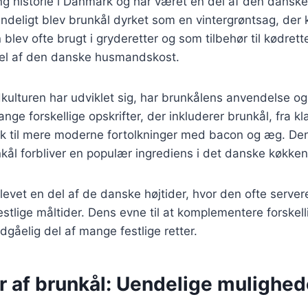
ng historie i Danmark og har været en del af den danske 
indeligt blev brunkål dyrket som en vintergrøntsag, de
 blev ofte brugt i gryderetter og som tilbehør til kødrette
 del af den danske husmandskost.
kulturen har udviklet sig, har brunkålens anvendelse og
nge forskellige opskrifter, der inkluderer brunkål, fra kl
k til mere moderne fortolkninger med bacon og æg. De
unkål forbliver en populær ingrediens i det danske køkken
levet en del af de danske højtider, hvor den ofte server
festlige måltider. Dens evne til at komplementere forskel
dgåelig del af mange festlige retter.
r af brunkål: Uendelige mulighed