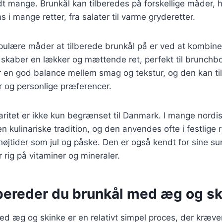
ndt mange. Brunkål kan tilberedes på forskellige måder, hv
s i mange retter, fra salater til varme gryderetter.
pulære måder at tilberede brunkål på er ved at kombi
t skaber en lækker og mættende ret, perfekt til brunchb
r en god balance mellem smag og tekstur, og den kan ti
 og personlige præferencer.
ritet er ikke kun begrænset til Danmark. I mange nordi
en kulinariske tradition, og den anvendes ofte i festlige re
højtider som jul og påske. Den er også kendt for sine
 rig på vitaminer og mineraler.
bereder du brunkål med æg og sk
ed æg og skinke er en relativt simpel proces, der kræver