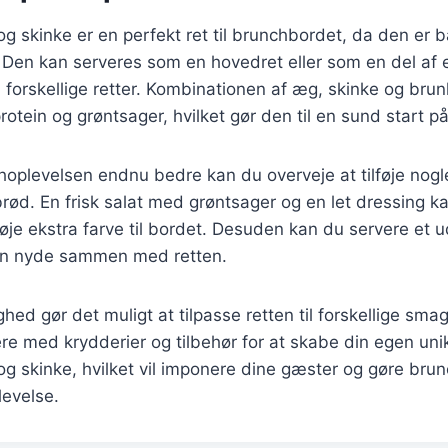
g skinke er en perfekt ret til brunchbordet, da den e
Den kan serveres som en hovedret eller som en del af e
orskellige retter. Kombinationen af æg, skinke og brun
otein og grøntsager, hvilket gør den til en sund start p
hoplevelsen endnu bedre kan du overveje at tilføje nogl
 brød. En frisk salat med grøntsager og en let dressing
lføje ekstra farve til bordet. Desuden kan du servere et 
n nyde sammen med retten.
ghed gør det muligt at tilpasse retten til forskellige sm
e med krydderier og tilbehør for at skabe din egen uni
 skinke, hvilket vil imponere dine gæster og gøre brun
levelse.