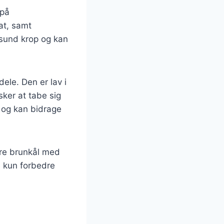
 på
at, samt
 sund krop og kan
ele. Den er lav i
nsker at tabe sig
n og kan bidrage
re brunkål med
e kun forbedre