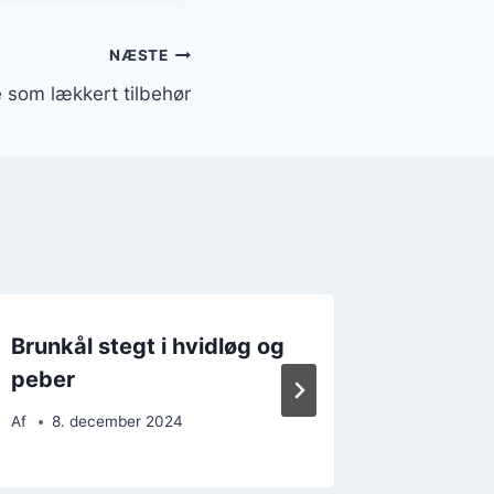
NÆSTE
e som lækkert tilbehør
Brunkål stegt i hvidløg og
Brunkå
peber
svinek
Af
8. december 2024
Af
5. d