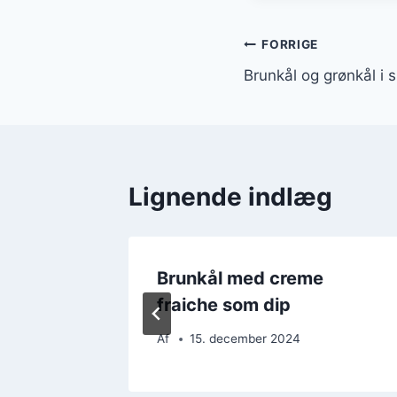
Indlægsnavi
FORRIGE
Brunkål og grønkål i
Lignende indlæg
 og
Brunkål med creme
fraiche som dip
Af
15. december 2024