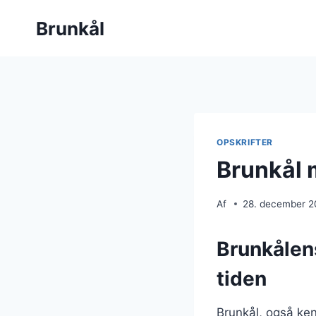
Fortsæt
Brunkål
til
indhold
OPSKRIFTER
Brunkål 
Af
28. december 
Brunkålen
tiden
Brunkål, også ken