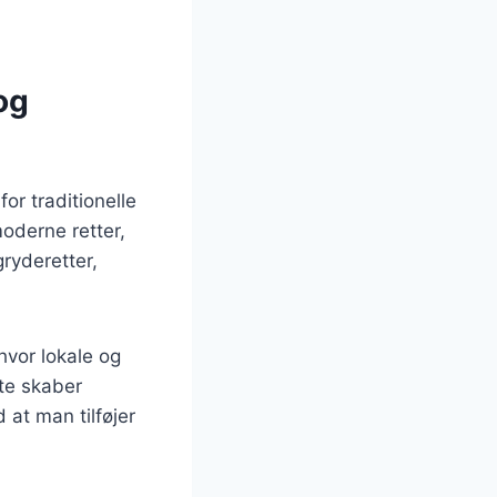
og
or traditionelle
oderne retter,
gryderetter,
vor lokale og
te skaber
at man tilføjer