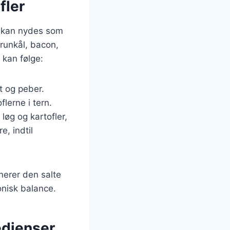
fler
r kan nydes som
brunkål, bacon,
 kan følge:
t og peber.
lerne i tern.
 løg og kartofler,
e, indtil
nerer den salte
nisk balance.
edienser