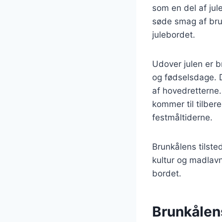
som en del af jul
søde smag af brun
julebordet.
Udover julen er b
og fødselsdage. D
af hovedretterne.
kommer til tilbere
festmåltiderne.
Brunkålens tilst
kultur og madlavn
bordet.
Brunkålen