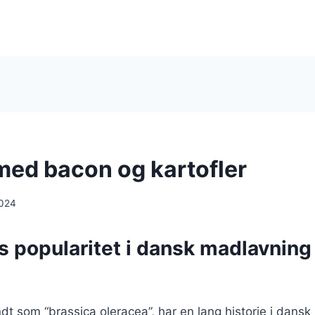
med bacon og kartofler
2024
s popularitet i dansk madlavnin
dt som “brassica oleracea”, har en lang historie i dans