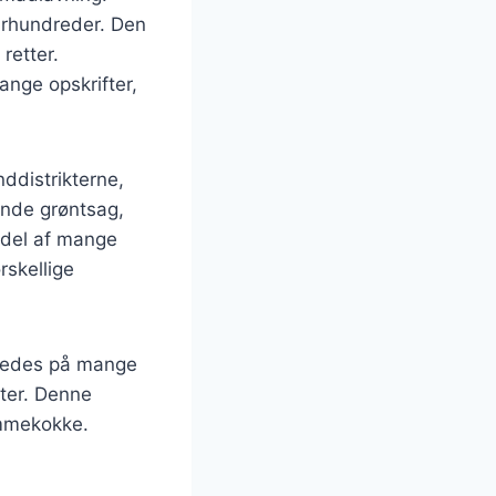
 århundreder. Den
retter.
ange opskrifter,
nddistrikterne,
ende grøntsag,
nddel af mange
rskellige
beredes på mange
tter. Denne
emmekokke.