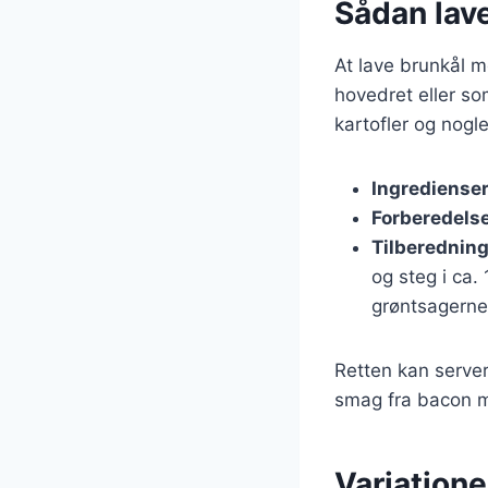
Sådan lav
At lave brunkål m
hovedret eller so
kartofler og nogl
Ingrediense
Forberedels
Tilberednin
og steg i ca. 
grøntsagerne
Retten kan server
smag fra bacon m
Variatione