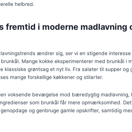
nerelle helbred.
s fremtid i moderne madlavning 
lavningstrends ændrer sig, ser vi en stigende interesse f
 brunkål. Mange kokke eksperimenterer med brunkål i m
e klassiske grøntsag et nyt liv. Fra salater til supper og 
sses mange forskellige køkkener og stilarter.
 en voksende bevægelse mod bæredygtig madlavning, h
ngredienser som brunkål får mere opmærksomhed. Det
 genopdage og genbruge gamle opskrifter, samtidig med 