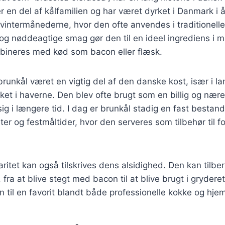
 en del af kålfamilien og har været dyrket i Danmark i
 vintermånederne, hvor den ofte anvendes i traditionelle 
g nøddeagtige smag gør den til en ideel ingrediens i m
bineres med kød som bacon eller flæsk.
brunkål været en vigtig del af den danske kost, især i la
ket i haverne. Den blev ofte brugt som en billig og nær
ig i længere tid. I dag er brunkål stadig en fast besta
er og festmåltider, hvor den serveres som tilbehør til fo
ritet kan også tilskrives dens alsidighed. Den kan til
 fra at blive stegt med bacon til at blive brugt i grydere
n til en favorit blandt både professionelle kokke og hj