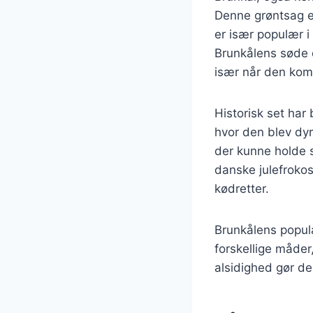
Denne grøntsag er
er især populær i
Brunkålens søde o
især når den kom
Historisk set har 
hvor den blev dyr
der kunne holde s
danske julefrokost
kødretter.
Brunkålens popula
forskellige måder,
alsidighed gør de