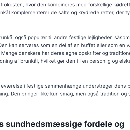
efrokosten, hvor den kombineres med forskellige kødrett
kål komplementerer de salte og krydrede retter, der ty
runkål også populær til andre festlige lejligheder, såso
en kan serveres som en del af en buffet eller som en v
 Mange danskere har deres egne opskrifter og traditione
dning af brunkål, hvilket gør den til en personlig og elsk
edeværelse i festlige sammenhænge understreger dens b
ing. Den bringer ikke kun smag, men også tradition og 
s sundhedsmæssige fordele og