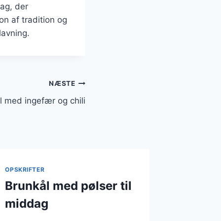
ag, der
n af tradition og
lavning.
NÆSTE
l med ingefær og chili
OPSKRIFTER
Brunkål med pølser til
middag