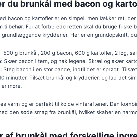
er du brunkål med bacon og karto
ed bacon og kartofler er en simpel, men lækker ret, de
m tilbehør. For at forberede retten skal du bruge friske 
e grundlæggende krydderier. Her er en grundopskrift, du
r
: 500 g brunkål, 200 g bacon, 600 g kartofler, 2 løg, sal
e
: Skær bacon i tern, og hak løgene. Skræl og skær kartof
g
: Steg bacon i en stor pande, indtil det er sprødt. Tilsæt
10 minutter. Tilsæt brunkål og krydderier, og lad det simr
 er møre.
es varm og er perfekt til kolde vinteraftener. Den kombi
ed den søde smag fra brunkål, hvilket skaber en harmo
r af brunkål med forskellige ingr