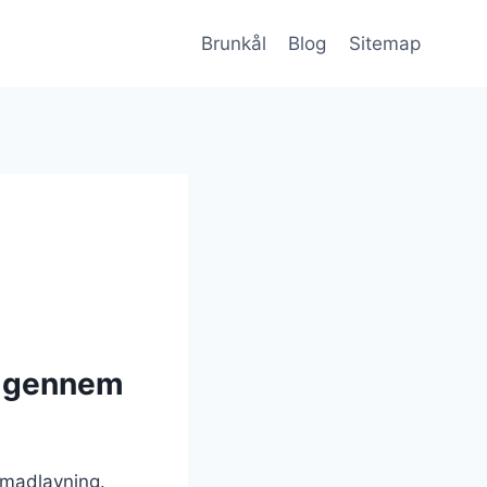
Brunkål
Blog
Sitemap
g gennem
k madlavning.