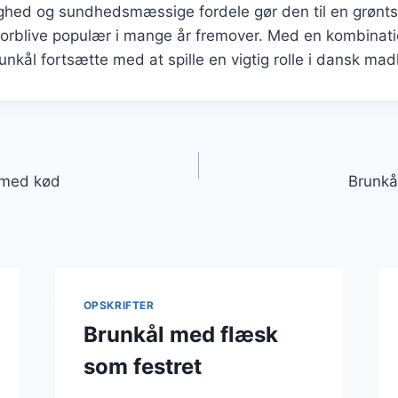
ighed og sundhedsmæssige fordele gør den til en grønts
 forblive populær i mange år fremover. Med en kombinatio
unkål fortsætte med at spille en vigtig rolle i dansk mad
gation
d med kød
Brunkå
OPSKRIFTER
Brunkål med flæsk
som festret