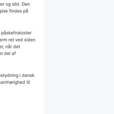
er og sild. Den
pisk findes på
m påskefrokoster
arm ret ved siden
r, når det
et del af
etydning i dansk
samhørighed til