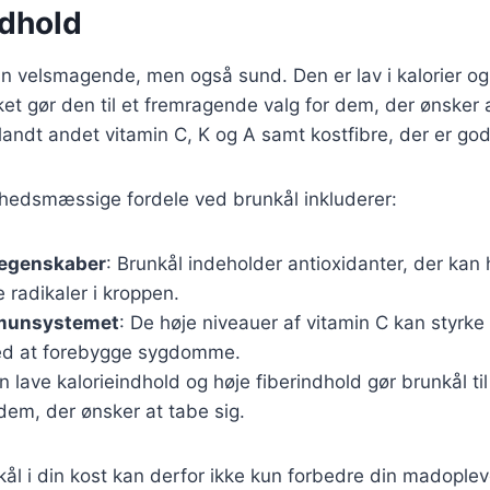
dhold
un velsmagende, men også sund. Den er lav i kalorier og 
lket gør den til et fremragende valg for dem, der ønsker 
andt andet vitamin C, K og A samt kostfibre, der er god
hedsmæssige fordele ved brunkål inkluderer:
 egenskaber
: Brunkål indeholder antioxidanter, der kan
radikaler i kroppen.
immunsystemet
: De høje niveauer af vitamin C kan styr
ed at forebygge sygdomme.
n lave kalorieindhold og høje fiberindhold gør brunkål til
dem, der ønsker at tabe sig.
kål i din kost kan derfor ikke kun forbedre din madople