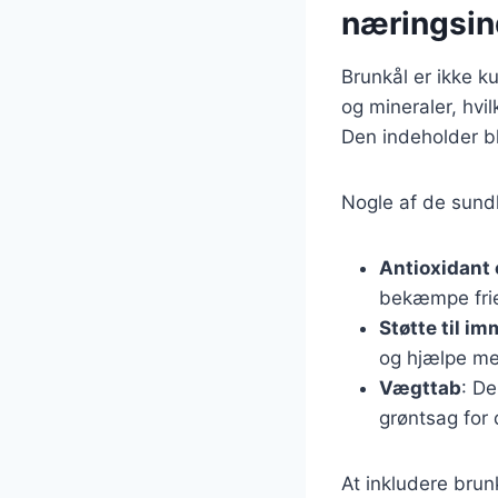
næringsin
Brunkål er ikke k
og mineraler, hvi
Den indeholder bl
Nogle af de sund
Antioxidant
bekæmpe frie 
Støtte til 
og hjælpe m
Vægttab
: De
grøntsag for 
At inkludere brun