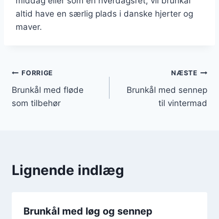
middag eller som en hverdagsret, vil brunkål
altid have en særlig plads i danske hjerter og
maver.
Indlægsnavigation
FORRIGE
NÆSTE
Brunkål med fløde
Brunkål med sennep
som tilbehør
til vintermad
Lignende indlæg
Brunkål med løg og sennep