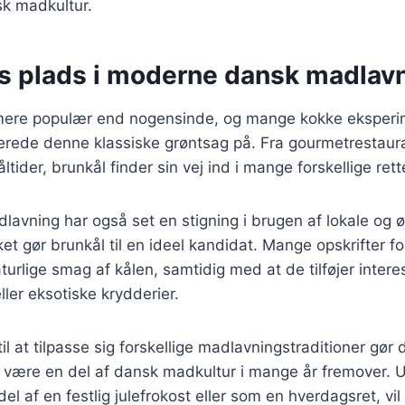
sk madkultur.
s plads i moderne dansk madlav
 mere populær end nogensinde, og mange kokke eksper
erede denne klassiske grøntsag på. Fra gourmetrestauran
ider, brunkål finder sin vej ind i mange forskellige rett
avning har også set en stigning i brugen af lokale og 
ket gør brunkål til en ideel kandidat. Mange opskrifter f
rlige smag af kålen, samtidig med at de tilføjer inter
ller eksotiske krydderier.
l at tilpasse sig forskellige madlavningstraditioner gør d
vil være en del af dansk madkultur i mange år fremover.
l af en festlig julefrokost eller som en hverdagsret, vil 