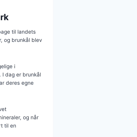
rk
age til landets
, og brunkål blev
elige i
. I dag er brunkål
har deres egne
vet
ineraler, og når
 til en