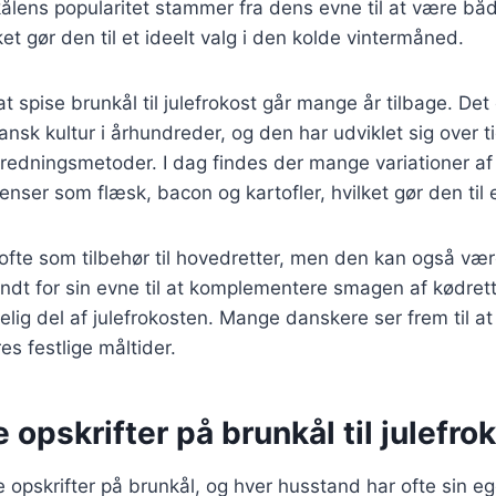
kålens popularitet stammer fra dens evne til at være b
et gør den til et ideelt valg i den kolde vintermåned.
 spise brunkål til julefrokost går mange år tilbage. Det 
ansk kultur i århundreder, og den har udviklet sig over t
beredningsmetoder. I dag findes der mange variationer af
enser som flæsk, bacon og kartofler, hvilket gør den til e
ofte som tilbehør til hovedretter, men den kan også vær
ndt for sin evne til at komplementere smagen af kødrette
elig del af julefrokosten. Mange danskere ser frem til a
es festlige måltider.
e opskrifter på brunkål til julefro
ge opskrifter på brunkål, og hver husstand har ofte sin e