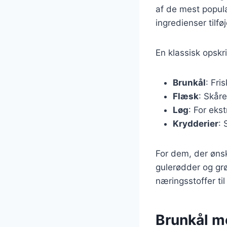
af de mest populæ
ingredienser tilf
En klassisk opskr
Brunkål
: Fri
Flæsk
: Skåre
Løg
: For ek
Krydderier
: 
For dem, der øns
gulerødder og grø
næringsstoffer til
Brunkål m