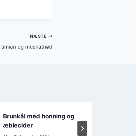
NÆSTE
 timian og muskatnød
Brunkål med honning og
Brunkå
æblecider
pølser 