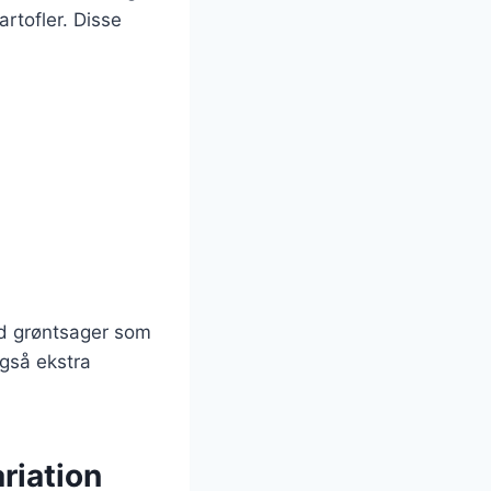
rtofler. Disse
ed grøntsager som
også ekstra
riation