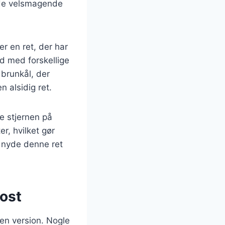
åde velsmagende
er en ret, der har
id med forskellige
 brunkål, der
n alsidig ret.
e stjernen på
r, hvilket gør
t nyde denne ret
kost
gen version. Nogle