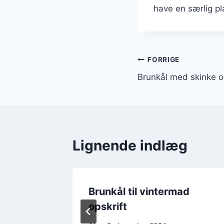
have en særlig pl
Indlægsnavi
FORRIGE
Brunkål med skinke o
Lignende indlæg
e og
Brunkål til vintermad
opskrift