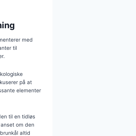
ning
imenterer med
ter til
er.
økologiske
okuserer på at
essante elementer
en til en tidløs
 Uanset om den
brunkål altid