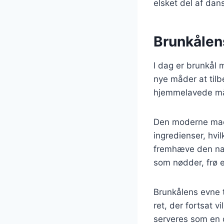
elsket del af dan
Brunkålen
I dag er brunkål
nye måder at tilb
hjemmelavede målt
Den moderne madl
ingredienser, hvil
fremhæve den natu
som nødder, frø e
Brunkålens evne ti
ret, der fortsat 
serveres som en de