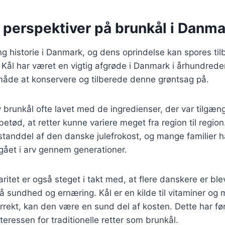
 perspektiver på brunkål i Danma
ng historie i Danmark, og dens oprindelse kan spores tilb
Kål har været en vigtig afgrøde i Danmark i århundreder
måde at konservere og tilberede denne grøntsag på.
 brunkål ofte lavet med de ingredienser, der var tilgæng
etød, at retter kunne variere meget fra region til region
standdel af den danske julefrokost, og mange familier 
r gået i arv gennem generationer.
ritet er også steget i takt med, at flere danskere er ble
undhed og ernæring. Kål er en kilde til vitaminer og m
rrekt, kan den være en sund del af kosten. Dette har ført
teressen for traditionelle retter som brunkål.