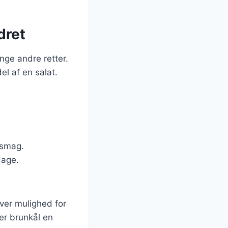
dret
nge andre retter.
el af en salat.
t smag.
dage.
iver mulighed for
er brunkål en