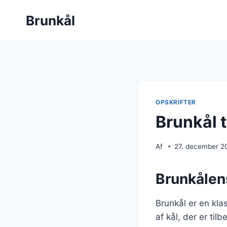
Fortsæt
Brunkål
til
indhold
OPSKRIFTER
Brunkål t
Af
27. december 2
Brunkålen
Brunkål er en klas
af kål, der er til