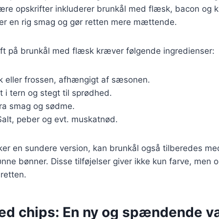
re opskrifter inkluderer brunkål med flæsk, bacon og ka
øjer en rig smag og gør retten mere mættende.
ift på brunkål med flæsk kræver følgende ingredienser:
sk eller frossen, afhængigt af sæsonen.
t i tern og stegt til sprødhed.
stra smag og sødme.
Salt, peber og evt. muskatnød.
ker en sundere version, kan brunkål også tilberedes m
nne bønner. Disse tilføjelser giver ikke kun farve, men 
 retten.
ed chips: En ny og spændende va