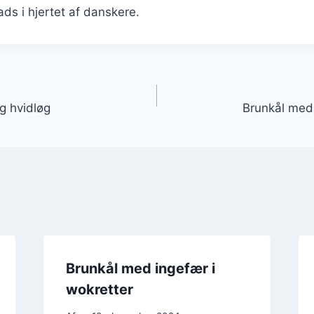
ads i hjertet af danskere.
gation
g hvidløg
Brunkål med
Brunkål med ingefær i
wokretter