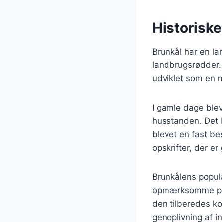
Historiske
Brunkål har en la
landbrugsrødder. 
udviklet som en 
I gamle dage blev
husstanden. Det b
blevet en fast be
opskrifter, der e
Brunkålens popula
opmærksomme på s
den tilberedes ko
genoplivning af in