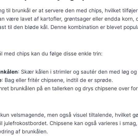
 til brunkål er at servere den med chips, hvilket tilføje
kan være lavet af kartofler, grøntsager eller endda korn, 
ast til den bløde kål. Denne kombination er blevet pop
ål med chips kan du følge disse enkle trin:
unkålen
: Skær kålen i strimler og sautér den med løg og 
e
: Bag eller fritér chipsene, indtil de er sprøde.
nret brunkålen på en tallerken og drys chipsene over for a
 kun velsmagende, men også visuel tiltalende, hvilket gø
 til julefrokostbordet. Chipsene kan også varieres i smag,
ydring af brunkålen.