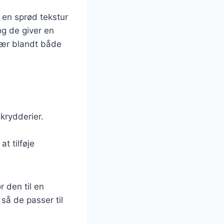
r en sprød tekstur
og de giver en
ulær blandt både
krydderier.
t tilføje
r den til en
 så de passer til