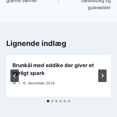
grønne bønner
flæskesteg og
gulerødder
Lignende indlæg
Brunkål med eddike der giver et
syrligt spark
Af
15. december 2024