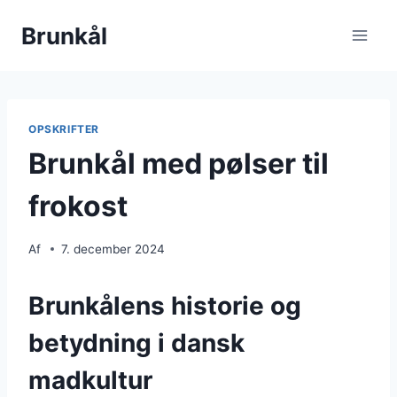
Fortsæt
Brunkål
til
indhold
OPSKRIFTER
Brunkål med pølser til
frokost
Af
7. december 2024
Brunkålens historie og
betydning i dansk
madkultur