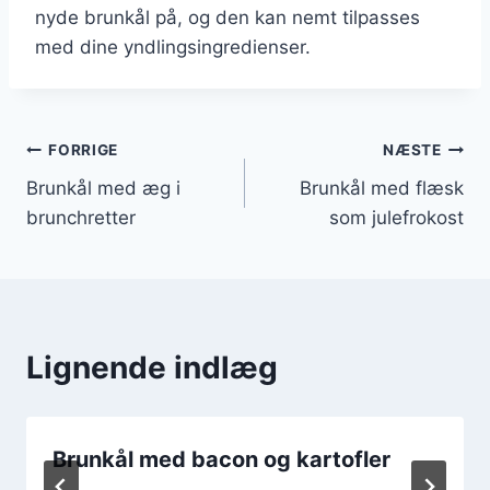
nyde brunkål på, og den kan nemt tilpasses
med dine yndlingsingredienser.
Indlægsnavigation
FORRIGE
NÆSTE
Brunkål med æg i
Brunkål med flæsk
brunchretter
som julefrokost
Lignende indlæg
Brunkål med bacon og kartofler