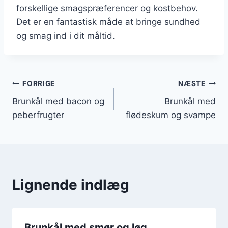
forskellige smagspræferencer og kostbehov.
Det er en fantastisk måde at bringe sundhed
og smag ind i dit måltid.
Indlægsnavigation
FORRIGE
NÆSTE
Brunkål med bacon og
Brunkål med
peberfrugter
flødeskum og svampe
Lignende indlæg
Brunkål med smør og løg