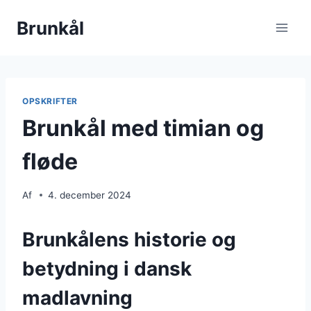
Fortsæt
Brunkål
til
indhold
OPSKRIFTER
Brunkål med timian og
fløde
Af
4. december 2024
Brunkålens historie og
betydning i dansk
madlavning