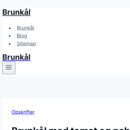
Brunkål
Fortsæt
til
indhold
Brunkål
Blog
Sitemap
Brunkål
Opskrifter