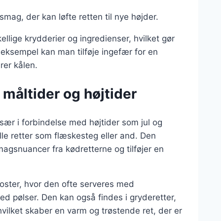
smag, der kan løfte retten til nye højder.
llige krydderier og ingredienser, hvilket gør
r eksempel kan man tilføje ingefær for en
rer kålen.
 måltider og højtider
især i forbindelse med højtider som jul og
elle retter som flæskesteg eller and. Den
agsnuancer fra kødretterne og tilføjer en
okoster, hvor den ofte serveres med
d pølser. Den kan også findes i gryderetter,
ilket skaber en varm og trøstende ret, der er