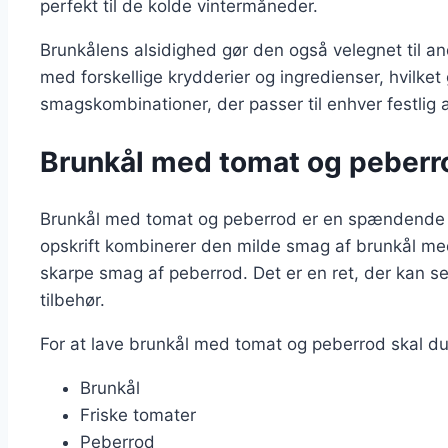
perfekt til de kolde vintermåneder.
Brunkålens alsidighed gør den også velegnet til and
med forskellige krydderier og ingredienser, hvilke
smagskombinationer, der passer til enhver festlig 
Brunkål med tomat og peberro
Brunkål med tomat og peberrod er en spændende va
opskrift kombinerer den milde smag af brunkål med
skarpe smag af peberrod. Det er en ret, der kan s
tilbehør.
For at lave brunkål med tomat og peberrod skal du
Brunkål
Friske tomater
Peberrod