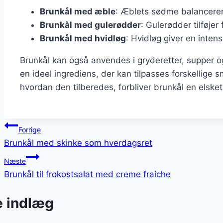
Brunkål med æble
: Æblets sødme balancerer 
Brunkål med gulerødder
: Gulerødder tilføjer
Brunkål med hvidløg
: Hvidløg giver en inte
Brunkål kan også anvendes i gryderetter, supper og
en ideel ingrediens, der kan tilpasses forskellig
hvordan den tilberedes, forbliver brunkål en elske
Indlægsnavigation
Forrige
Brunkål med skinke som hverdagsret
Næste
Brunkål til frokostsalat med creme fraiche
e indlæg