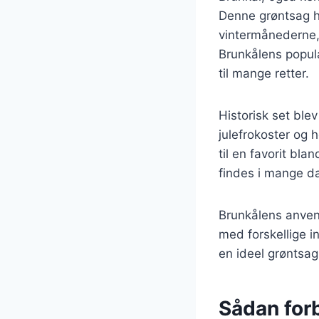
Denne grøntsag ha
vintermånederne, h
Brunkålens popula
til mange retter.
Historisk set blev
julefrokoster og 
til en favorit bl
findes i mange d
Brunkålens anven
med forskellige i
en ideel grøntsag
Sådan forb