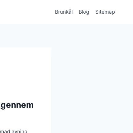
Brunkål
Blog
Sitemap
g gennem
k madlavning.