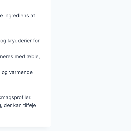
e ingrediens at
og krydderier for
bineres med æble,
nd og varmende
smagsprofiler.
 der kan tilføje