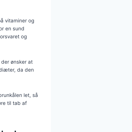
å vitaminer og
for en sund
forsvaret og
, der ønsker at
 diæter, da den
runkålen let, så
e til tab af