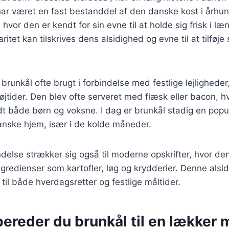
r været en fast bestanddel af den danske kost i århund
vor den er kendt for sin evne til at holde sig frisk i læn
ritet kan tilskrives dens alsidighed og evne til at tilfø
 brunkål ofte brugt i forbindelse med festlige lejlighede
højtider. Den blev ofte serveret med flæsk eller bacon, h
andt både børn og voksne. I dag er brunkål stadig en pop
anske hjem, især i de kolde måneder.
delse strækker sig også til moderne opskrifter, hvor d
ngredienser som kartofler, løg og krydderier. Denne alsid
 til både hverdagsretter og festlige måltider.
ereder du brunkål til en lækker