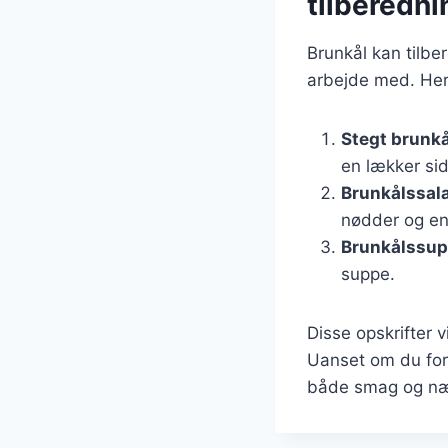
tilberedn
Brunkål kan tilbe
arbejde med. Her 
Stegt brunkå
en lækker sid
Brunkålssal
nødder og en 
Brunkålssu
suppe.
Disse opskrifter v
Uanset om du fore
både smag og næri