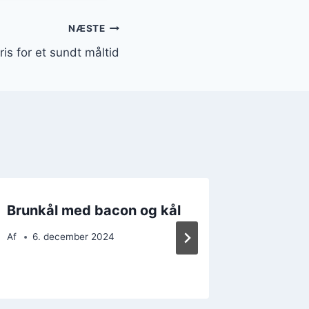
NÆSTE
is for et sundt måltid
Brunkål med bacon og kål
Brunkål
kylling
Af
6. december 2024
Af
27. 