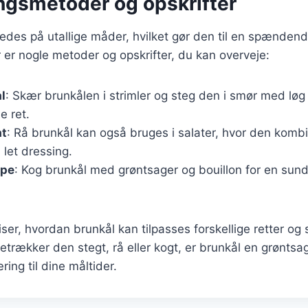
ingsmetoder og opskrifter
redes på utallige måder, hvilket gør den til en spændend
er nogle metoder og opskrifter, du kan overveje:
l
: Skær brunkålen i strimler og steg den i smør med løg 
e ret.
at
: Rå brunkål kan også bruges i salater, hvor den kom
let dressing.
ppe
: Kog brunkål med grøntsager og bouillon for en su
iser, hvordan brunkål kan tilpasses forskellige retter og 
trækker den stegt, rå eller kogt, er brunkål en grøntsag,
ng til dine måltider.