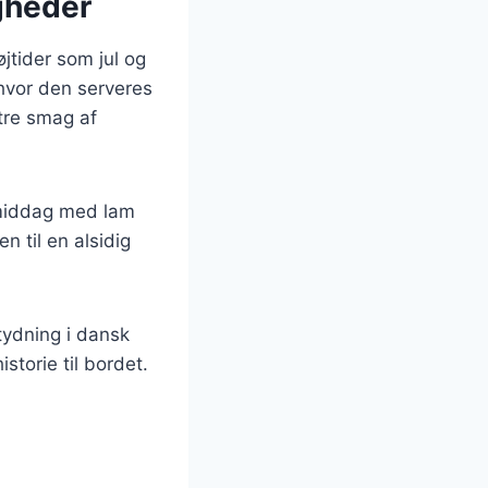
igheder
øjtider som jul og
 hvor den serveres
tre smag af
 middag med lam
n til en alsidig
tydning i dansk
storie til bordet.