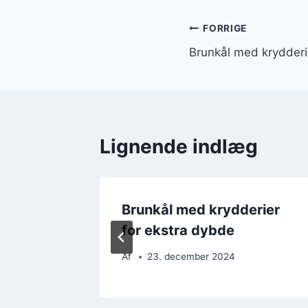
Indlægsnavi
FORRIGE
Brunkål med krydderi
Lignende indlæg
kød og
Brunkål med krydderier
for ekstra dybde
Af
23. december 2024