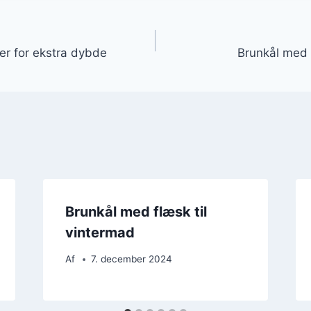
gation
er for ekstra dybde
Brunkål med r
Brunkål med flæsk til
vintermad
Af
7. december 2024