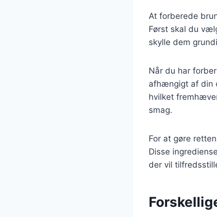
At forberede brun
Først skal du vælg
skylle dem grundig
Når du har forber
afhængigt af din o
hvilket fremhæver
smag.
For at gøre retten
Disse ingrediens
der vil tilfredsstil
Forskellig