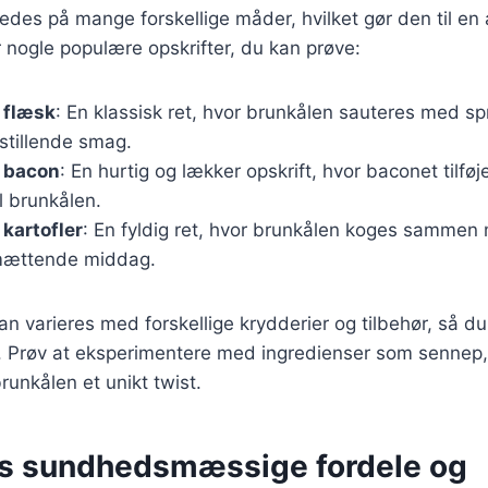
redes på mange forskellige måder, hvilket gør den til en 
r nogle populære opskrifter, du kan prøve:
 flæsk
: En klassisk ret, hvor brunkålen sauteres med sp
sstillende smag.
 bacon
: En hurtig og lækker opskrift, hvor baconet tilføj
l brunkålen.
kartofler
: En fyldig ret, hvor brunkålen koges sammen 
mættende middag.
kan varieres med forskellige krydderier og tilbehør, så d
. Prøv at eksperimentere med ingredienser som sennep, 
runkålen et unikt twist.
s sundhedsmæssige fordele og