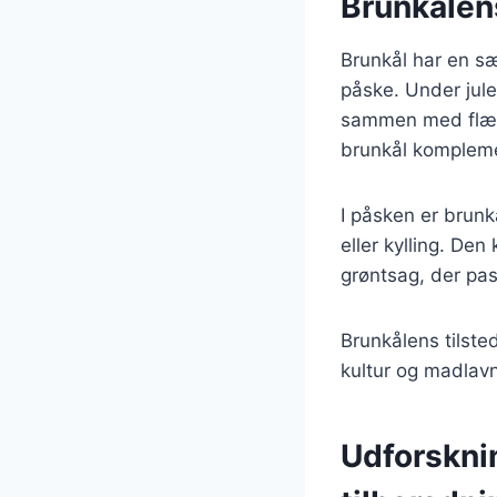
Brunkålens
Brunkål har en sæ
påske. Under jule
sammen med flæske
brunkål komplemen
I påsken er brunk
eller kylling. Den
grøntsag, der pas
Brunkålens tilste
kultur og madlavn
Udforskni