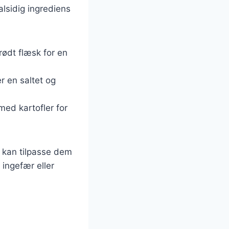
alsidig ingrediens
rødt flæsk for en
er en saltet og
med kartofler for
u kan tilpasse dem
ingefær eller