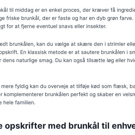
kål til middag er en enkel proces, der kræver få ingredie
e friske brunkål, der er faste og har en dyb grøn farve. D
t for at fjerne eventuel snavs eller insekter.
edt brunkålen, kan du vælge at skære den i strimler eller
pskrift. En klassisk metode er at sautere brunkålen i smø
 dens naturlige smag. Du kan også tilsætte løg eller hvi
 mere fyldig kan du overveje at tilføje kød som flæsk, ba
er komplementerer brunkålen perfekt og skaber en vel
le hele familien.
e opskrifter med brunkål til enh