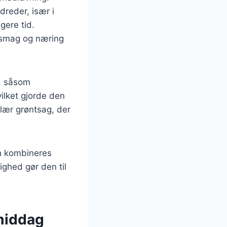
reder, især i
gere tid.
je smag og næring
r, såsom
vilket gjorde den
ulær grøntsag, der
en kombineres
ighed gør den til
 middag