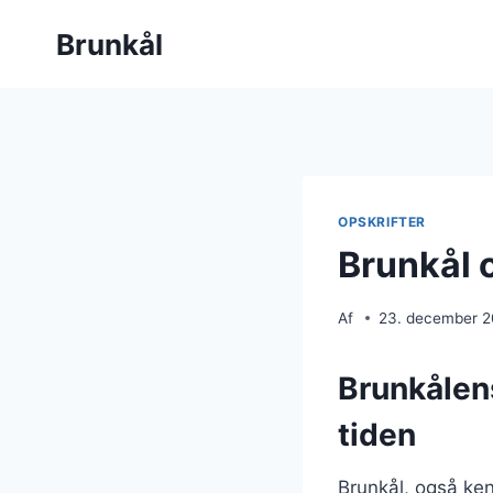
Fortsæt
Brunkål
til
indhold
OPSKRIFTER
Brunkål o
Af
23. december 
Brunkålen
tiden
Brunkål, også ken