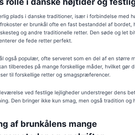
 rolle i danske højtider og festl
rlig plads i danske traditioner, især i forbindelse med h
frokoster er brunkål ofte en fast bestanddel af bordet,
steg og andre traditionelle retter. Den søde og let bi
terer de fede retter perfekt.
ål også populær, ofte serveret som en del af en større
 kan tilberedes på mange forskellige måder, hvilket gør de
ser til forskellige retter og smagspræferencer.
deværelse ved festlige lejligheder understreger dens be
ing. Den bringer ikke kun smag, men også tradition og hi
ng af brunkålens mange