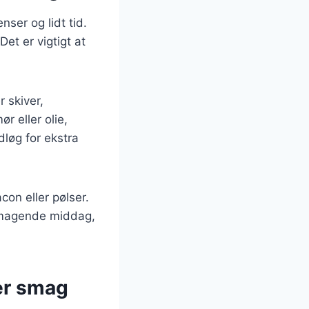
nser og lidt tid.
et er vigtigt at
 skiver,
r eller olie,
dløg for ekstra
con eller pølser.
smagende middag,
ver smag