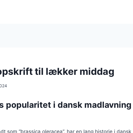
pskrift til lækker middag
2024
s popularitet i dansk madlavnin
dt som “brassica oleracea”, har en lang historie i dans