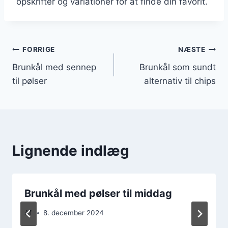
opskrifter og variationer for at finde din favorit.
Indlægsnavigation
FORRIGE
NÆSTE
Brunkål med sennep
Brunkål som sundt
til pølser
alternativ til chips
Lignende indlæg
Brunkål med pølser til middag
Af
8. december 2024